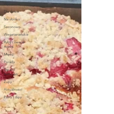
Wytrawnie
Dla dzieci
Na słodko
Sezonowo
Wegetariańskie
Ryby i owoce
morza
Mięso
Porady
Tapas /
Antipasti
Zupy
Aktualności
Pasty i dipy