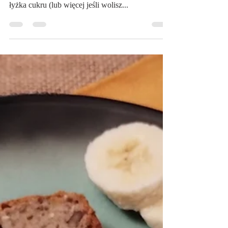
Na słodko
Krem kataloński
prosto z Barcelony :) Składniki: 0,5 litra mleka 4
żółtka 20g skrobi kukurydzianej lub ziemniaczanej
łyżka cukru (lub więcej jeśli wolisz...