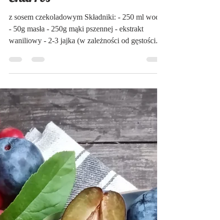
Ania Rozmaryn i Bazylia
6 gru 2022
Na słodko
Churros
z sosem czekoladowym Składniki: - 250 ml wody
- 50g masła - 250g mąki pszennej - ekstrakt
waniliowy - 2-3 jajka (w zależności od gęstości...