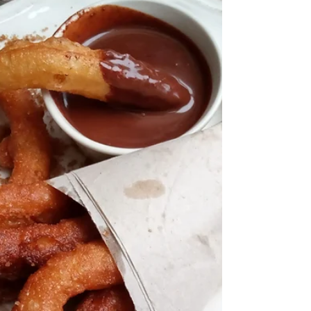
jesienna kawa z dynią :) Składniki: - upieczona i
zmiksowana dynia - mielony cynamon, kardamon,
chili i imbir (może być też świeży na...