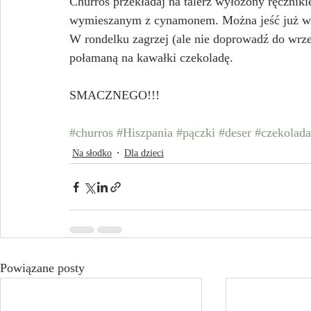
Churros przekładaj na talerz wyłożony ręcznik
wymieszanym z cynamonem. Można jeść już w t
W rondelku zagrzej (ale nie doprowadź do wrzen
połamaną na kawałki czekoladę.
SMACZNEGO!!!
#churros
#Hiszpania
#pączki
#deser
#czekolada
Na słodko
Dla dzieci
Powiązane posty