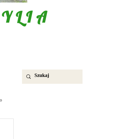
YLIA
o