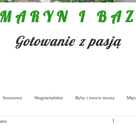
MARYN I BAZ
Gotowanie z pasją
Sezonowo
Wegetariańskie
Ryby i owoce morza
Mięs
ania
Pasty i dipy