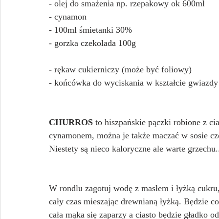
- olej do smażenia np. rzepakowy ok 600ml
- cynamon
- 100ml śmietanki 30%
- gorzka czekolada 100g
- rękaw cukierniczy (może być foliowy)
- końcówka do wyciskania w kształcie gwiazdy
CHURROS
 to hiszpańskie pączki robione z ci
cynamonem, można je także maczać w sosie cz
Niestety są nieco kaloryczne ale warte grzechu...
W rondlu zagotuj wodę z masłem i łyżką cukru
cały czas mieszając drewnianą łyżką. Będzie cor
cała mąka się zaparzy a ciasto będzie gładko o