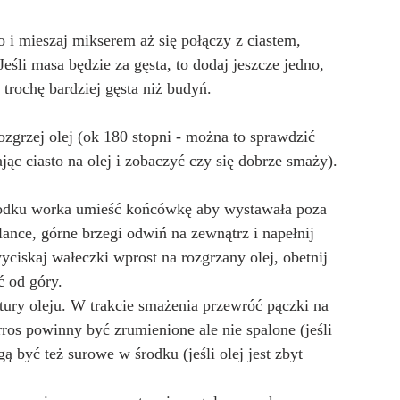
o i mieszaj mikserem aż się połączy z ciastem, 
Jeśli masa będzie za gęsta, to dodaj jeszcze jedno, 
trochę bardziej gęsta niż budyń.
zgrzej olej (ok 180 stopni - można to sprawdzić 
c ciasto na olej i zobaczyć czy się dobrze smaży).
rodku worka umieść końcówkę aby wystawała poza 
ance, górne brzegi odwiń na zewnątrz i napełnij 
yciskaj wałeczki wprost na rozgrzany olej, obetnij 
 od góry. 
tury oleju. W trakcie smażenia przewróć pączki na 
os powinny być zrumienione ale nie spalone (jeśli 
 być też surowe w środku (jeśli olej jest zbyt 