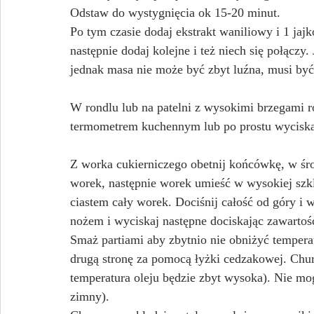
Odstaw do wystygnięcia ok 15-20 minut.
Po tym czasie dodaj ekstrakt waniliowy i 1 jajk
następnie dodaj kolejne i też niech się połączy. 
jednak masa nie może być zbyt luźna, musi być 
W rondlu lub na patelni z wysokimi brzegami ro
termometrem kuchennym lub po prostu wyciskają
Z worka cukierniczego obetnij końcówkę, w ś
worek, następnie worek umieść w wysokiej szkl
ciastem cały worek. Dociśnij całość od góry i w
nożem i wyciskaj następne dociskając zawartość
Smaż partiami aby zbytnio nie obniżyć tempera
drugą stronę za pomocą łyżki cedzakowej. Churr
temperatura oleju będzie zbyt wysoka). Nie mogą
zimny).