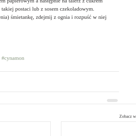
iem papierowym a następnie na talerz z cukrem 
akiej postaci lub z sosem czekoladowym.
ia) śmietankę, zdejmij z ognia i rozpuść w niej 
#cynamon
Zobacz w