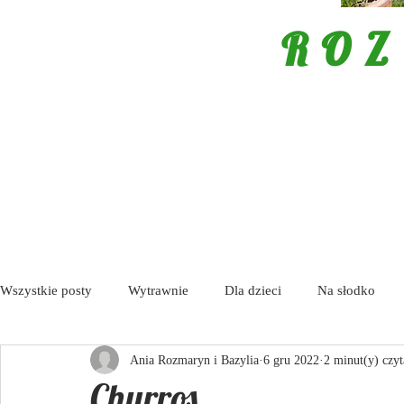
ROZ
Wszystkie posty
Wytrawnie
Dla dzieci
Na słodko
Ania Rozmaryn i Bazylia
6 gru 2022
2 minut(y) czyt
Porady
Tapas / Antipasti
Zupy
Aktualności
Churros