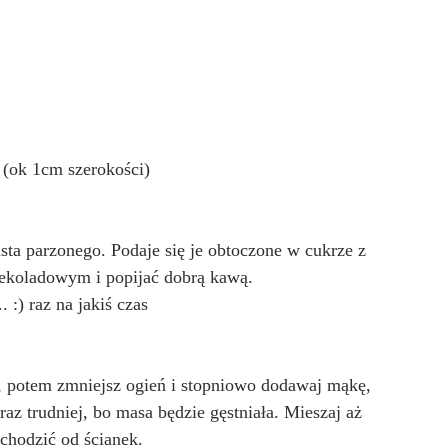
 (ok 1cm szerokości)
asta parzonego. Podaje się je obtoczone w cukrze z 
ekoladowym i popijać dobrą kawą.
 :) raz na jakiś czas
, potem zmniejsz ogień i stopniowo dodawaj mąkę, 
az trudniej, bo masa będzie gęstniała. Mieszaj aż 
dchodzić od ścianek.