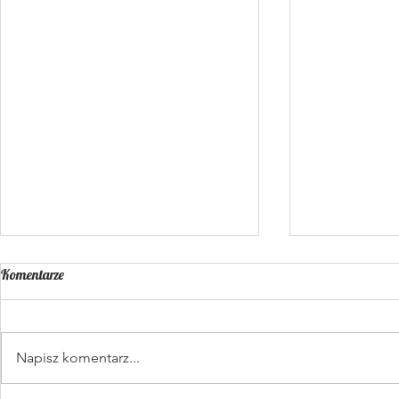
Komentarze
Ciastka owsia
Napisz komentarz...
Muffinki czekoladowe