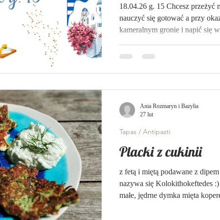
18.04.26 g. 15 Chcesz przeżyć 
nauczyć się gotować a przy oka
kameralnym gronie i napić się w
na warsztaty kulinarne :) Dzisi
Hiszpanii i Grecji jednocześnie,
śródziemnomorskiej, w której k
warzywa i owoce, oliwa z oliwek,
przepyszne owoce morza i win
Ania Rozmaryn i Bazylia
27 lut
Tapas / Antipasti
Placki z cukinii
z fetą i miętą podawane z dipem 
nazywa się Kolokithokeftedes :) Składniki: 3 cukinie najlepiej
małe, jędrne dymka mięta kopere
bułka tarta (ewentualnie zmikso
chleb) sól, pieprz olej do smaże