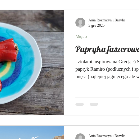
Ania Rozmaryn i Bazylia
3 gru 2025
Mięso
Papryka faszerowa
i ziołami inspirowana Grecją :)
papryk Ramiro (podłużnych i sp
mięsa (najlepiej jagnięcego ale 
1/3 opakowania) natka pietruszki
przyprawę do mięsa, którą przyw
czosnku oliwa z oliwek białe wi
piekarnik do 180 stopni i przyg
żaroodporne z pokrywką i natłu
Ania Rozmaryn i Bazylia