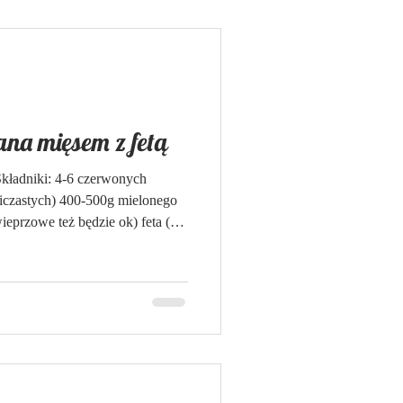
na mięsem z fetą
 Składniki: 4-6 czerwonych
iczastych) 400-500g mielonego
wieprzowe też będzie ok) feta (ok
 sól, pieprz, ja dodałam również
iozłam z Grecji 2-3 ząbki
no (opcjonalnie) Rozgrzej
otuj żeliwny garnek lub naczynie
ść go oliwą. Papryki um