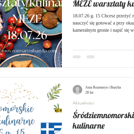
MEZE warsztaty k
18.07.26 g. 15 Chcesz przeżyć 
nauczyć się gotować a przy oka
kameralnym gronie i napić się w
na warsztaty kulinarne :) Dzis
Hiszpania ma swoje tapas, Włochy
Wschód MEZE, czyli nic innego j
świetnie nadadzą się na wieczór 
oczywiście z przyjaciółmi lub z
Ania Rozmaryn i Bazylia
28 lut
Aktualności
Śródziemnomorski
kulinarne