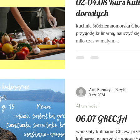
02-04.08 Kurs kul
dorosłych
kuchnia śródziemnomorska Chce
przygodę kulinarną, nauczyć się
miło czas w małym,...
Ania Rozmaryn i Bazylia
3 cze 2024
Aktualności
06.07 GRECJA
warsztaty kulinarne Chcesz prz
kulinarną, nauczyć się gotować 