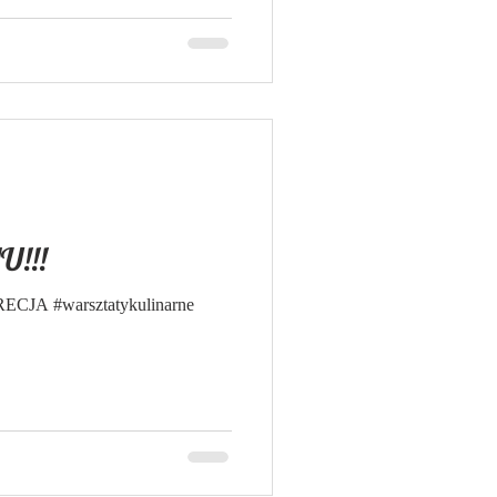
ki (Maluta) czosnek sól, pieprz
trzyj na tarce na grubych
ulą, przełóż do mi
!!!
GRECJA #warsztatykulinarne