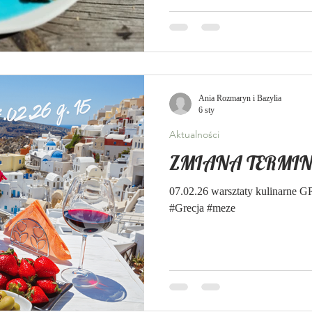
ogórek jogurt grecki lub bałkańs
oliwa z oliwek Cukinię umyj i ze
oczkach razem ze skórką i z ceb
Ania Rozmaryn i Bazylia
6 sty
Aktualności
ZMIANA TERMINU
07.02.26 warsztaty kulinarne 
#Grecja #meze