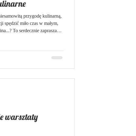
ulinarne
niesamowitą przygodę kulinarną,
zji spędzić miło czas w małym,
ina...? To serdecznie zapraszam
iaj przybliżę Wam temat MEZE.
 antipasti a Grecja i Bliski
ak przystawki. Jest lato, więc
(na tarasie) z kieliszkiem wina i
najomymi :) Za
e warsztaty