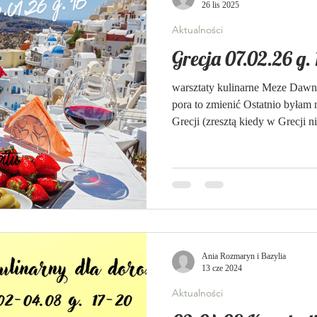
26 lis 2025
Aktualności
Grecja 07.02.26 g. 
warsztaty kulinarne Meze Dawno
pora to zmienić Ostatnio byłam
Grecji (zresztą kiedy w Grecji n
chciałam zaprosić na kulinarną
A czemu nie...? Ogrzejemy się 
winie Chcesz spróbować...? To n
wbijaj na imprezę :) Menu meze: -
marynowane oliwki, - souvlaki (s
Ania Rozmaryn i Bazylia
13 cze 2024
Aktualności