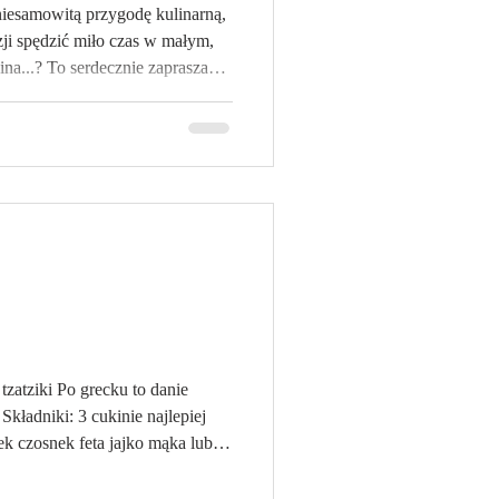
niesamowitą przygodę kulinarną,
zji spędzić miło czas w małym,
ina...? To serdecznie zapraszam
aj zabiorę Was do Włoch,
 gdzie zgłębimy tajniki kuchni
rólują przede wszystkim świeże
 strączki, dobrej jakości mięso i
o oraz SJESTA oczywi
tzatziki Po grecku to danie
k czosnek feta jajko mąka lub
wany najlepiej wczorajszy biały
nia dobre pieczywo tzatziki: