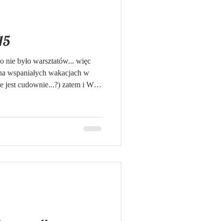
15
 nie było warsztatów... więc
 na wspaniałych wakacjach w
ie jest cudownie...?) zatem i Was
 grecką przygodę w środku zimy.
przy kominku, greckiej muzyce i
a co czekasz...? Kup bilet i
 sałatka grecka, - tzatziki, -
zaszłyki), - koft