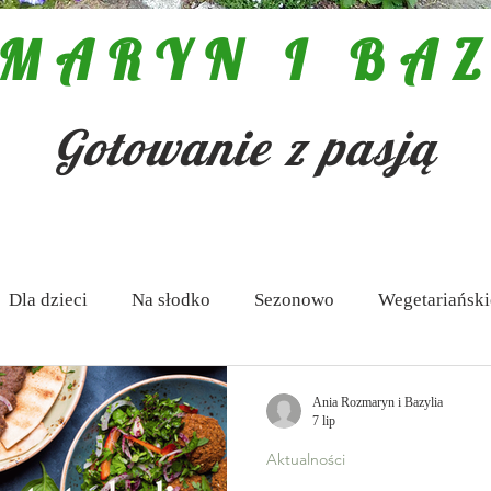
MARYN I BAZ
Gotowanie z pasją
Dla dzieci
Na słodko
Sezonowo
Wegetariański
 Antipasti
Zupy
Aktualności
Pasty i dipy
Ania Rozmaryn i Bazylia
7 lip
Aktualności