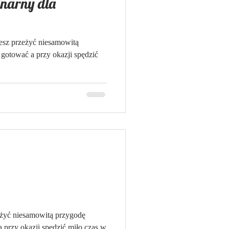
inarny dla
sz przeżyć niesamowitą
 gotować a przy okazji spędzić
eżyć niesamowitą przygodę
a przy okazji spędzić miło czas w