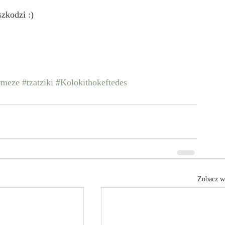
zkodzi :) 
#meze
#tzatziki
#Kolokithokeftedes
Zobacz w