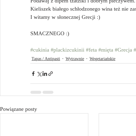
Podawaj z dipem tzatziki i dobrym pieczywem.
Kieliszek białego schłodzonego wina też nie zas
I witamy w słonecznej Grecji :)
SMACZNEGO :)
#cukinia
#plackizcukinii
#feta
#mięta
#Grecja
Tapas / Antipasti
Wytrawnie
Wegetariańskie
Powiązane posty