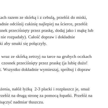
ach razem ze skórką i z cebulą, przełóż do miski, 
nie odciśnij cukinię najlepiej na ścierce, przełóż 
nek przeciśnięty przez praskę, dodaj jako i mąkę lub 
ię nie rozpadały). Całość dopraw i dokładnie 
i aby smaki się połączyły.
 wraz ze skórką zetrzyj na tarce na grubych oczkach 
j czosnek przeciśnięty przez praskę (ja lubię dużo! 
urt. Wszystko dokładnie wymieszaj, spróbuj i dopraw 
żenia, nałóż łyżką  2-3 placki i rozpłaszcz je, smaż 
rzełóż na drugą stronę za pomocą łopatki. Przełóż na 
sączyć nadmiar tłuszczu.