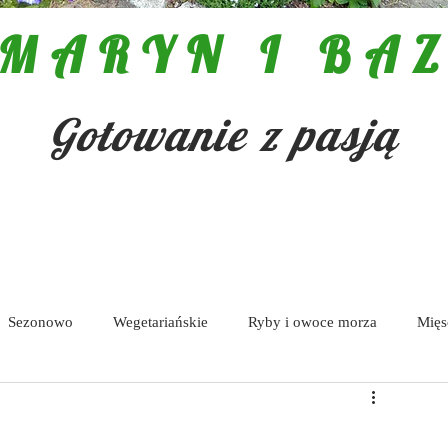
MARYN I BAZ
Gotowanie z pasją
Sezonowo
Wegetariańskie
Ryby i owoce morza
Mięs
Pasty i dipy