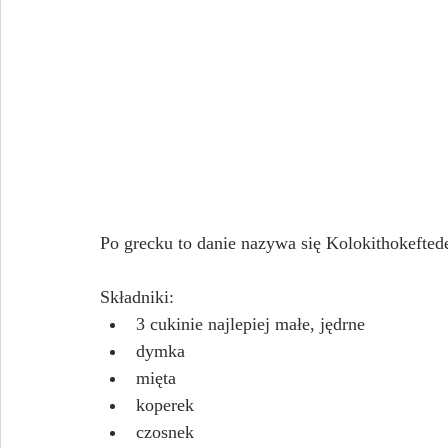
Po grecku to danie nazywa się Kolokithokeftede
Składniki:
3 cukinie najlepiej małe, jędrne
dymka
mięta
koperek
czosnek