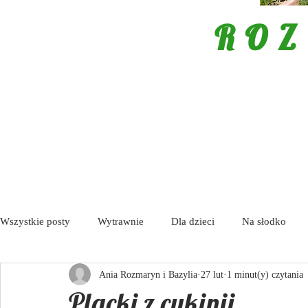
ROZ
Wszystkie posty
Wytrawnie
Dla dzieci
Na słodko
Ania Rozmaryn i Bazylia
27 lut
1 minut(y) czytania
Porady
Tapas / Antipasti
Zupy
Aktualności
Placki z cukinii