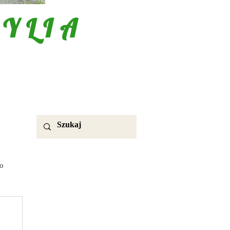
YLIA
o