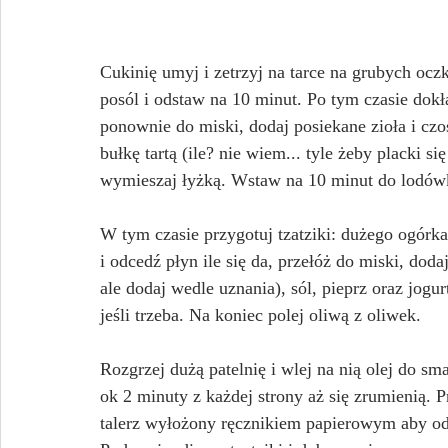
Cukinię umyj i zetrzyj na tarce na grubych oczk
posól i odstaw na 10 minut. Po tym czasie dokład
ponownie do miski, dodaj posiekane zioła i czos
bułkę tartą (ile? nie wiem... tyle żeby placki s
wymieszaj łyżką. Wstaw na 10 minut do lodówk
W tym czasie przygotuj tzatziki: dużego ogórka
i odcedź płyn ile się da, przełóż do miski, doda
ale dodaj wedle uznania), sól, pieprz oraz jog
jeśli trzeba. Na koniec polej oliwą z oliwek.
Rozgrzej dużą patelnię i wlej na nią olej do sma
ok 2 minuty z każdej strony aż się zrumienią. P
talerz wyłożony ręcznikiem papierowym aby od