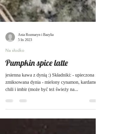
Ania Rozmaryn i Bazylia
5 lis 2023
Na słodko
Pumpkin spice latte
jesienna kawa z dynią :) Składniki: - upieczona i
zmiksowana dynia - mielony cynamon, kardamon,
chili i imbir (może być też świeży na...