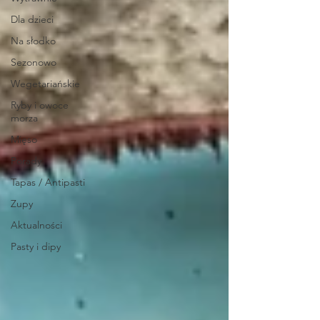
Dla dzieci
Na słodko
Sezonowo
Wegetariańskie
Ryby i owoce
morza
Mięso
Porady
Tapas / Antipasti
Zupy
Aktualności
Pasty i dipy