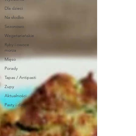
Dla dzieci
Na słodko
Sezonowo
Wegetariańskie
Ryby i owoce
morza
Mięso
Porady
Tapas / Antipasti
Zupy
Aktualności
Pasty i dipy