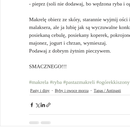
- pieprz (soli nie dodawaj, bo wędzona ryba i 
Makrelę obierz ze skóry, starannie wyjmij ości
malaksera, ale ja lubię jak są wyczuwalne konk
posiekaną cebulę, posiekany koperek, pokrojone
majonez, jogurt i chrzan, wymieszaj.
Podawaj z dobrym żytnim pieczywem.
SMACZNEGO!!!
#makrela
#ryba
#pastazmakreli
#ogórekkiszony
Pasty i dipy
Ryby i owoce morza
Tapas / Antipasti