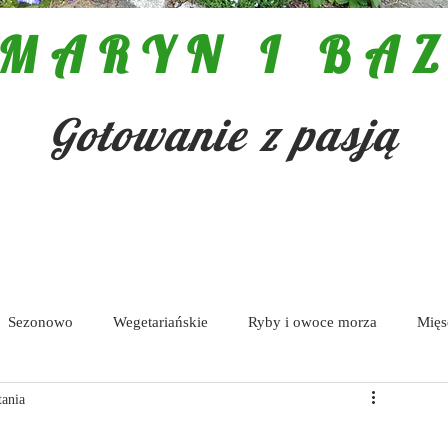
MARYN I BAZ
Gotowanie z pasją
Sezonowo
Wegetariańskie
Ryby i owoce morza
Mięs
tania
Pasty i dipy