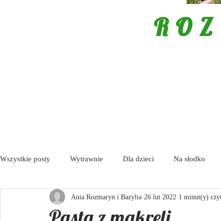
ROZ
Wszystkie posty
Wytrawnie
Dla dzieci
Na słodko
Ania Rozmaryn i Bazylia
26 lut 2022
1 minut(y) czy
Porady
Tapas / Antipasti
Zupy
Aktualności
Pasta z makreli