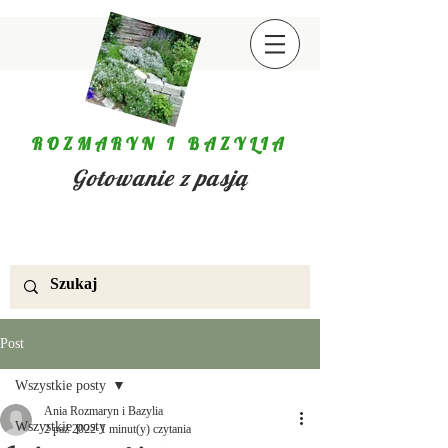
ROZMARYN I BAZYLIA
Gotowanie z pasją
Post
Wszystkie posty
Ania Rozmaryn i Bazylia
Wszystkie posty
2 paź 2022
1 minut(y) czytania