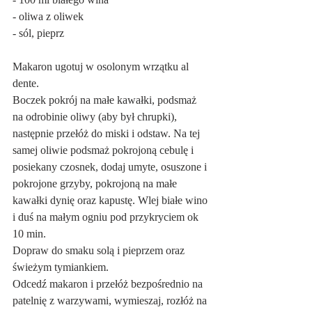
- oliwa z oliwek
- sól, pieprz
Makaron ugotuj w osolonym wrzątku al 
dente.
Boczek pokrój na małe kawałki, podsmaż 
na odrobinie oliwy (aby był chrupki), 
następnie przełóż do miski i odstaw. Na tej 
samej oliwie podsmaż pokrojoną cebulę i 
posiekany czosnek, dodaj umyte, osuszone i 
pokrojone grzyby, pokrojoną na małe 
kawałki dynię oraz kapustę. Wlej białe wino 
i duś na małym ogniu pod przykryciem ok 
10 min. 
Dopraw do smaku solą i pieprzem oraz 
świeżym tymiankiem.
Odcedź makaron i przełóż bezpośrednio na 
patelnię z warzywami, wymieszaj, rozłóż na 