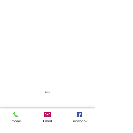
Komentarze
Phone
Email
Facebook
Pikantny chutney z