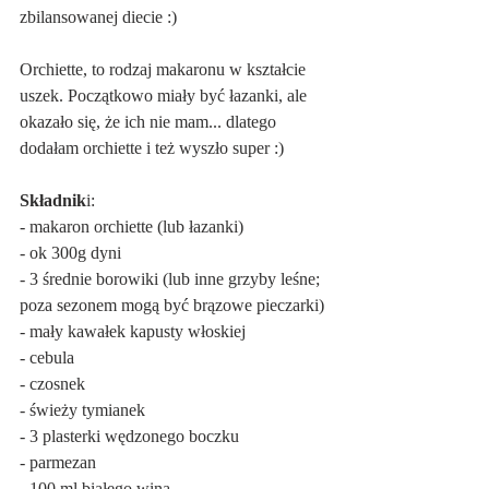
zbilansowanej diecie :)
Orchiette, to rodzaj makaronu w kształcie 
uszek. Początkowo miały być łazanki, ale 
okazało się, że ich nie mam... dlatego 
dodałam orchiette i też wyszło super :)
Składnik
i:
- makaron orchiette (lub łazanki)
- ok 300g dyni
- 3 średnie borowiki (lub inne grzyby leśne; 
poza sezonem mogą być brązowe pieczarki)
- mały kawałek kapusty włoskiej
- cebula
- czosnek
- świeży tymianek
- 3 plasterki wędzonego boczku
- parmezan
- 100 ml białego wina