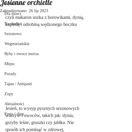
Jesienne orchiette
Wytrawnie
Zaktualizowano:
26 lip 2023
Dla dzieci
czyli makaron uszka z borowikami, dynią, 
Na słodko
kapustą i odrobiną wędzonego boczku
Sezonowo
Wegetariańskie
Ryby i owoce morza
Mięso
Porady
Tapas / Antipasti
Zupy
Aktualności
Jesień, to wysyp pysznych sezonowych 
Pasty i dipy
warzyw i owoców, takich jak: dynia, 
grzyby leśne, gruszki czy jabłka. Nie 
sposób ich pominąć w zdrowej, 