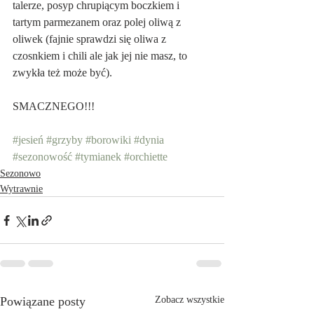
talerze, posyp chrupiącym boczkiem i 
tartym parmezanem oraz polej oliwą z 
oliwek (fajnie sprawdzi się oliwa z 
czosnkiem i chili ale jak jej nie masz, to 
zwykła też może być).
SMACZNEGO!!!
#jesień
#grzyby
#borowiki
#dynia
#sezonowość
#tymianek
#orchiette
Sezonowo
Wytrawnie
Powiązane posty
Zobacz wszystkie