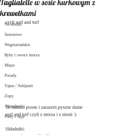
Tagliatelle w sosie kurkowym z
Wytrawnie
krewetkami
Dla dzieci
czyli surf and turf
Na słodko
Sezonowo
Wegetariańskie
Ryby i owoce morza
Mięso
Porady
Tapas / Antipasti
Zupy
Aktualności
To bardzo proste i zarazem pyszne danie 
surf and turf czyli z morza i z ziemi :)
Pasty i dipy
Składniki: