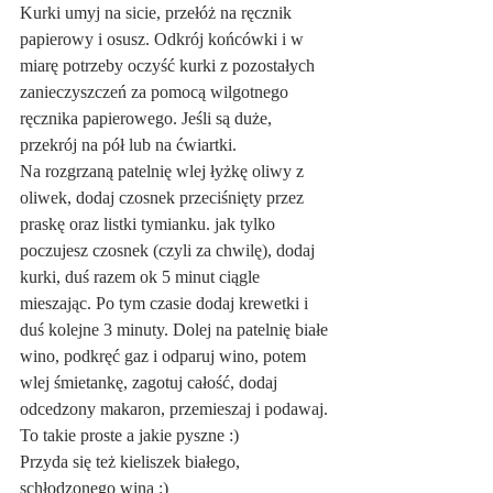
Kurki umyj na sicie, przełóż na ręcznik 
papierowy i osusz. Odkrój końcówki i w 
miarę potrzeby oczyść kurki z pozostałych 
zanieczyszczeń za pomocą wilgotnego 
ręcznika papierowego. Jeśli są duże, 
przekrój na pół lub na ćwiartki.
Na rozgrzaną patelnię wlej łyżkę oliwy z 
oliwek, dodaj czosnek przeciśnięty przez 
praskę oraz listki tymianku. jak tylko 
poczujesz czosnek (czyli za chwilę), dodaj 
kurki, duś razem ok 5 minut ciągle 
mieszając. Po tym czasie dodaj krewetki i 
duś kolejne 3 minuty. Dolej na patelnię białe 
wino, podkręć gaz i odparuj wino, potem 
wlej śmietankę, zagotuj całość, dodaj 
odcedzony makaron, przemieszaj i podawaj. 
To takie proste a jakie pyszne :)
Przyda się też kieliszek białego, 
schłodzonego wina :)