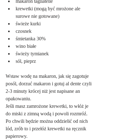
makaron tagliatelle
krewetki (mogą być mrożone ale 
surowe nie gotowane)
świeże kurki
czosnek
śmietanka 30%
wino białe
świeży tymianek
sól, pieprz
Wstaw wodę na makaron, jak się zagotuje 
posól, dorzuć makaron i gotuj al dente czyli 
2-3 minuty krócej niż jest napisane an 
opakowaniu.
Jeśli masz zamrożone krewetki, to włóż je 
do miski z zimną wodą i powoli rozmróź. 
Po chwili będzie można oddzielić od nich 
lód, zrób to i przełóż krewetki na ręcznik 
papierowy.