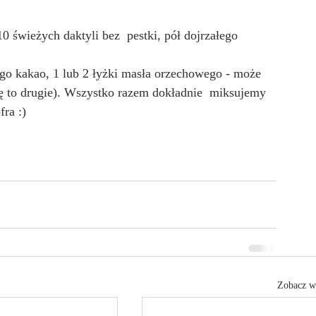
0 świeżych daktyli bez  pestki, pół dojrzałego 
ego kakao, 1 lub 2 łyżki masła orzechowego - może 
ę to drugie). Wszystko razem dokładnie  miksujemy 
ra :)
Zobacz w