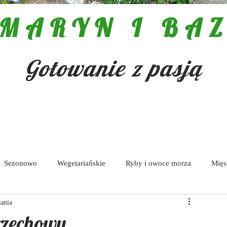
MARYN I BAZ
Gotowanie z pasją
Sezonowo
Wegetariańskie
Ryby i owoce morza
Mięs
tania
Pasty i dipy
rzechowy