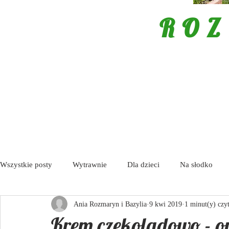
ROZ
Wszystkie posty
Wytrawnie
Dla dzieci
Na słodko
Ania Rozmaryn i Bazylia
9 kwi 2019
1 minut(y) czy
Porady
Tapas / Antipasti
Zupy
Aktualności
Krem czekoladowo - o