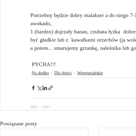
Potrzebny będzie dobry malakser a do niego 7-1
awokado, 
1 (bardzo) dojrzały banan, czubata łyżka  dobr
być gładkie lub z  kawałkami orzechów (ja wol
a potem... smarujemy grzankę, naleśnika lub gof
 PYCHA!!! 
Na słodko
Dla dzieci
Wegetariańskie
Powiązane posty