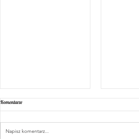
Komentarze
Zupa kurkowa
Placki z cukin
Napisz komentarz...