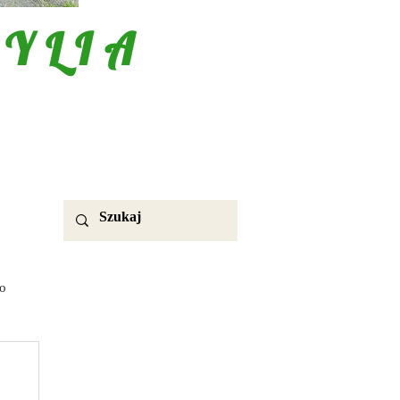
YLIA
o