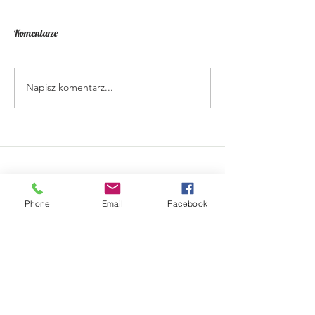
Komentarze
Napisz komentarz...
Tagliatelle w sosie kurkowym
Pieczony kurczak z
z krewetkami
warzywami
Phone
Email
Facebook