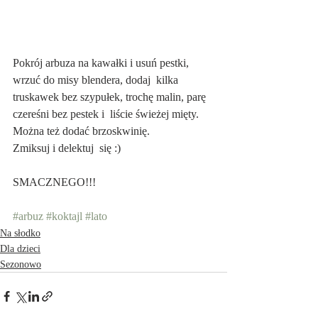
Pokrój arbuza na kawałki i usuń pestki, 
wrzuć do misy blendera, dodaj  kilka 
truskawek bez szypułek, trochę malin, parę 
czereśni bez pestek i  liście świeżej mięty. 
Można też dodać brzoskwinię.
Zmiksuj i delektuj  się :)
SMACZNEGO!!! 
#arbuz
#koktajl
#lato
Na słodko
Dla dzieci
Sezonowo