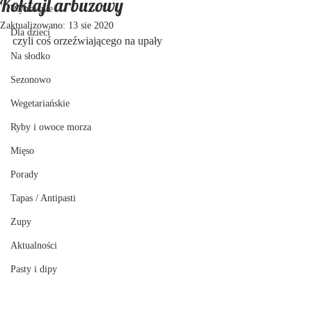
Koktajl arbuzowy
Wytrawnie
Zaktualizowano:
13 sie 2020
Dla dzieci
czyli coś orzeźwiającego na upały
Na słodko
Sezonowo
Wegetariańskie
Ryby i owoce morza
Mięso
Porady
Tapas / Antipasti
Zupy
Aktualności
Pasty i dipy