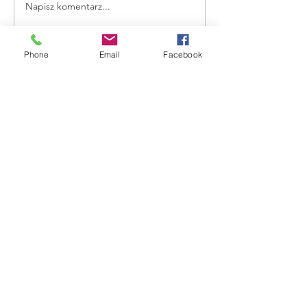
Napisz komentarz...
Rigatoni z sosem z pieczonej
papryki
Phone
Email
Facebook