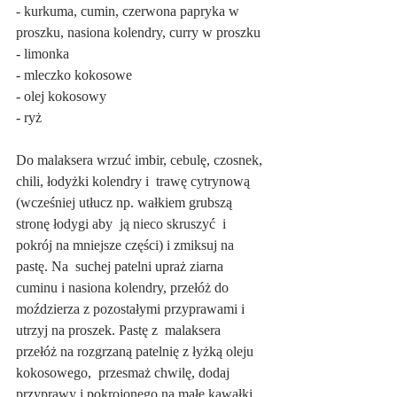
- kurkuma, cumin, czerwona papryka w 
proszku, nasiona kolendry, curry w proszku
- limonka
- mleczko kokosowe
- olej kokosowy
- ryż
Do malaksera wrzuć imbir, cebulę, czosnek, 
chili, łodyżki kolendry i  trawę cytrynową 
(wcześniej utłucz np. wałkiem grubszą 
stronę łodygi aby  ją nieco skruszyć  i 
pokrój na mniejsze części) i zmiksuj na 
pastę. Na  suchej patelni upraż ziarna 
cuminu i nasiona kolendry, przełóż do  
moździerza z pozostałymi przyprawami i 
utrzyj na proszek. Pastę z  malaksera 
przełóż na rozgrzaną patelnię z łyżką oleju 
kokosowego,  przesmaż chwilę, dodaj 
przyprawy i pokrojonego na małe kawałki 