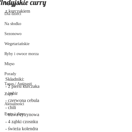
Indyjskie curry
Wytrawnie
z kurczakiem
Dla dzieci
Na słodko
Sezonowo
Wegetariańskie
Ryby i owoce morza
Mięso
Porady
Składniki:
Tapas / Antipasti
- 2 piersi kurczaka
- imbir
Zupy
- czerwona cebula
Aktualności
- chili
Pasty i dipy
- trawa cytrynowa
- 4 ząbki czosnku
- świeża kolendra