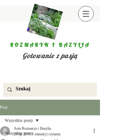
ROZMARYN I BAZYLIA
Gotowanie z pasją
Post
Wszystkie posty
Ania Rozmaryn i Bazylia
Wszystkie posty
25 lip 2019
1 minut(y) czytania