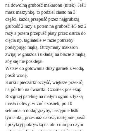
na dowolną grubość makaronu (nitek). Jeśli 
masz maszynkę, to podziel ciasto na 3 
części, każdą przepuść przez najgrubszą 
grubość 2 razy a potem na grubość 4/5 też 2 
razy a potem przepuść płaty przez ostrza do 
cięcia np. tagliatelle w razie potrzeby 
podsypując mąką. Otrzymany makaron 
zwijaj w gniazda i układaj na blacie z mąką 
aby się nie posklejał.
Wstaw do gotowania duży garnek z wodą, 
posól wodę.
Kurki i pieczarki oczyść, większe przekrój 
na pół lub na ćwiartki. Czosnek posiekaj.
Rozgrzej patelnię na małym ogniu z łyżką 
masła i oliwy, wrzuć czosnek, po 10 
sekundach dodaj grzyby, następnie listki 
tymianku, przesmaż całość, następnie posól 
i przykryj pokrywką na ok 5 min po czym 