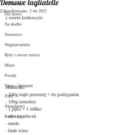
Domowe tagliatelle
Wytrawnie
Zaktualizowano:
2 sie 2021
Dla dzieci
z sosem kurkowym
Na słodko
Sezonowo
Wegetariańskie
Ryby i owoce morza
Mięso
Porady
Tapas / Antipasti
Składniki:
- 100g mąki pszennej + do podsypania
Zupy
- 100g semoliny
Aktualności
- 1 jajko + 1 żółtko
- oliwa z oliwek
Pasty i dipy
- masło
- białe wino