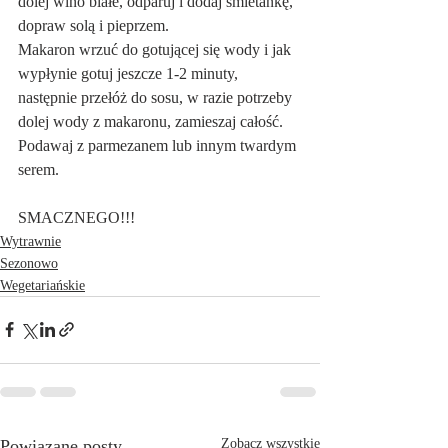
dolej wino białe, odparuj i dodaj śmietankę, 
dopraw solą i pieprzem.
Makaron wrzuć do gotującej się wody i jak 
wypłynie gotuj jeszcze 1-2 minuty, 
następnie przełóż do sosu, w razie potrzeby 
dolej wody z makaronu, zamieszaj całość. 
Podawaj z parmezanem lub innym twardym 
serem.
SMACZNEGO!!!
Wytrawnie
Sezonowo
Wegetariańskie
Powiązane posty
Zobacz wszystkie