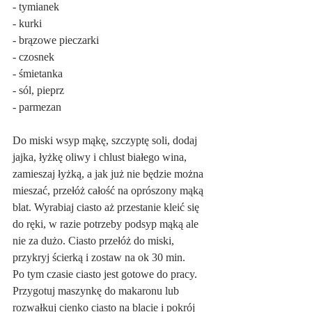
- tymianek
- kurki
- brązowe pieczarki
- czosnek
- śmietanka
- sól, pieprz
- parmezan
Do miski wsyp mąkę, szczyptę soli, dodaj 
jajka, łyżkę oliwy i chlust białego wina, 
zamieszaj łyżką, a jak już nie będzie można 
mieszać, przełóż całość na oprószony mąką 
blat. Wyrabiaj ciasto aż przestanie kleić się 
do ręki, w razie potrzeby podsyp mąką ale 
nie za dużo. Ciasto przełóż do miski, 
przykryj ścierką i zostaw na ok 30 min.
Po tym czasie ciasto jest gotowe do pracy. 
Przygotuj maszynkę do makaronu lub 
rozwałkuj cienko ciasto na blacie i pokrój 