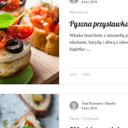
4 kwi 2019
Wytrawnie
Pyszna przystawka 
Włoska bruschetta z mozarellą 
oliwkami, bazylią i oliwą z oliw
bagietka -...
Ania Rozmaryn i Bazylia
4 kwi 2019
Tapas / Antipasti