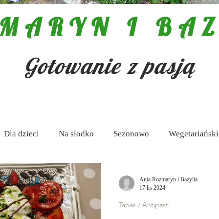
MARYN I BAZ
Gotowanie z pasją
Dla dzieci
Na słodko
Sezonowo
Wegetariański
 Antipasti
Zupy
Aktualności
Pasty i dipy
Ania Rozmaryn i Bazylia
17 lis 2024
Tapas / Antipasti