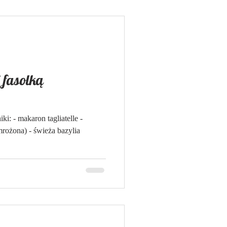
i fasolką
ki: - makaron tagliatelle -
rożona) - świeża bazylia