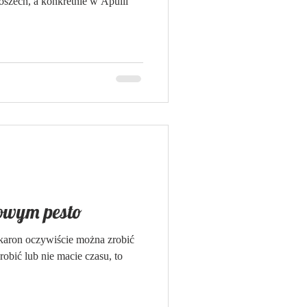
oszech, a konkretnie w Apulii
iowym pesto
akaron oczywiście można zrobić
robić lub nie macie czasu, to