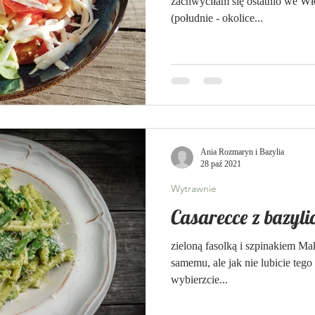
zachwyciłam się ostatnio we Wł
(południe - okolice...
Ania Rozmaryn i Bazylia
28 paź 2021
Wytrawnie
Casarecce z bazyl
zieloną fasolką i szpinakiem M
samemu, ale jak nie lubicie tego 
wybierzcie...