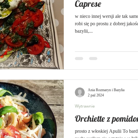
Caprese
w nieco innej wersji ale tak sam
robi się po prostu z dobrej jakoś
bazylii,...
Ania Rozmaryn i Bazylia
2 paź 2024
Wytrawnie
Orchiette z pomid
prosto z włoskiej Apulii To bard