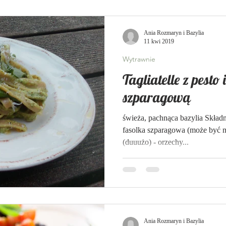
Ania Rozmaryn i Bazylia
11 kwi 2019
Wytrawnie
Tagliatelle z pesto 
szparagową
świeża, pachnąca bazylia Składni
fasolka szparagowa (może być m
(duuużo) - orzechy...
Ania Rozmaryn i Bazylia