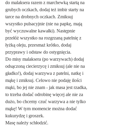
do malaksera razem z marchewką startą na 
grubych oczkach, dodaj też imbir starty na 
tarce na drobnych oczkach. Zmiksuj 
wszystko pulsacyjnie (nie na papkę, mają 
być wyczuwalne kawałki). Następnie 
przełóż wszystko na rozgrzaną patelnię z 
łyżką oleju, przesmaż krótko, dodaj 
przyprawy i odstaw do ostygnięcia.
Do misy malaksera (po warzywach) dodaj 
odsączoną ciecierzycę i zmiksuj (ale nie na 
gładko!), dodaj warzywa z patelni, natkę i 
mąkę i zmiksuj. Celowo nie podaję ilości 
mąki, bo jej nie znam - jak masa jest rzadka, 
to trzeba dodać odrobinę więcej ale nie za 
dużo, bo chcemy czuć warzywa a nie tylko 
mąkę! W tym momencie można dodać 
kukurydzę i groszek.
Masę należy schłodzić.