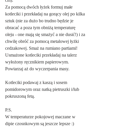
cm).
Za pomocą dwóch łyżek formuj małe 
kotleciki i przekładaj na gorący olej po kilka 
sztuk (nie za dużo bo trudno będzie je 
obracać a poza tym obniżą temperaturę 
oleju - one mają się smażyć a nie dusić!) i za 
chwilę obróć za pomocą metalowej łyżki 
cedzakowej. Smaż na rumiano partiami! 
Usmażone kotleciki przekładaj na talerz 
wyłożony ręcznikiem papierowym. 
Powtarzaj aż do wyczerpania masy.
Kotleciki podawaj z kaszą i sosem 
pomidorowym oraz natką pietruszki i/lub 
pokruszoną fetą.
P.S.
W temperaturze pokojowej maczane w 
dipie czosnkowym są jeszcze lepsze :) 