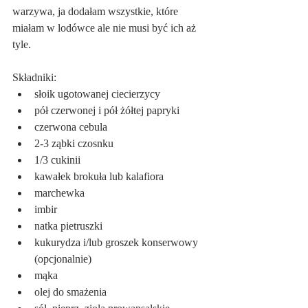
warzywa, ja dodałam wszystkie, które 
miałam w lodówce ale nie musi być ich aż 
tyle.
Składniki:
słoik ugotowanej ciecierzycy
pół czerwonej i pół żółtej papryki
czerwona cebula
2-3 ząbki czosnku
1/3 cukinii
kawałek brokuła lub kalafiora
marchewka
imbir
natka pietruszki
kukurydza i/lub groszek konserwowy 
(opcjonalnie)
mąka
olej do smażenia