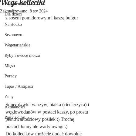
Wege kotleciki
Wytrawnie
Zaktualizowano:
8 sty 2024
Dla dzieci
z sosem pomidorowym i kaszą bulgur
Na słodko
Sezonowo
Wegetariańskie
Ryby i owoce morza
Mięso
Porady
Tapas / Antipasti
Zupy
Super dawka warzyw, białka (ciecierzyca) i 
Aktualności
węglowodanów w postaci kaszy, po prostu 
Pasty i dipy
pełnowartościowy posiłek :) Trochę 
pracochłonny ale warty uwagi :) 
Do kotlecików możecie dodać dowolne 