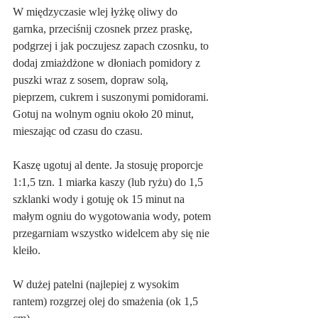
W międzyczasie wlej łyżkę oliwy do 
garnka, przeciśnij czosnek przez praskę, 
podgrzej i jak poczujesz zapach czosnku, to 
dodaj zmiażdżone w dłoniach pomidory z 
puszki wraz z sosem, dopraw solą, 
pieprzem, cukrem i suszonymi pomidorami. 
Gotuj na wolnym ogniu około 20 minut, 
mieszając od czasu do czasu.
Kaszę ugotuj al dente. Ja stosuję proporcje 
1:1,5 tzn. 1 miarka kaszy (lub ryżu) do 1,5 
szklanki wody i gotuję ok 15 minut na 
małym ogniu do wygotowania wody, potem 
przegarniam wszystko widelcem aby się nie 
kleiło.
W dużej patelni (najlepiej z wysokim 
rantem) rozgrzej olej do smażenia (ok 1,5 