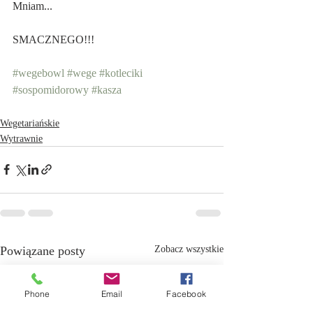
Mniam...
SMACZNEGO!!!
#wegebowl
#wege
#kotleciki
#sospomidorowy
#kasza
Wegetariańskie
Wytrawnie
Powiązane posty
Zobacz wszystkie
Phone
Email
Facebook