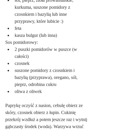
sól, pieprz, zioła prowansalskie, 
kurkuma, suszone pomidory z 
czosnkiem i bazylią lub inne 
przyprawy, które lubicie :)
feta
kasza bulgur (lub inna)
Sos pomidorowy:
2 puszki pomidorów w puszce (w 
całości)
czosnek
suszone pomidory z czosnkiem i 
bazylią (przyprawa), oregano, sól, 
pieprz, odrobina cukru
oliwa z oliwek
Paprykę oczyść z nasion, cebulę obierz ze 
skóry, czosnek obierz z łupin. Cukinię 
przekrój wzdłuż a potem jeszcze raz i wytnij 
gąbczasty środek (woda). Warzywa wrzuć 