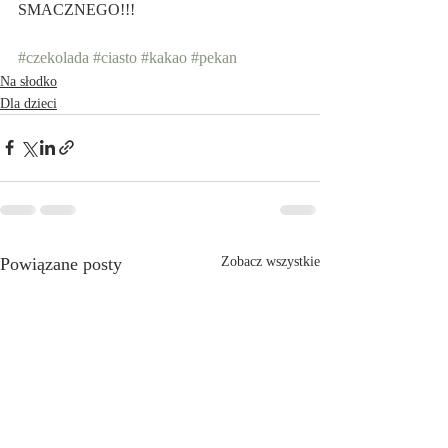
SMACZNEGO!!!
#czekolada
#ciasto
#kakao
#pekan
Na słodko
Dla dzieci
Powiązane posty
Zobacz wszystkie