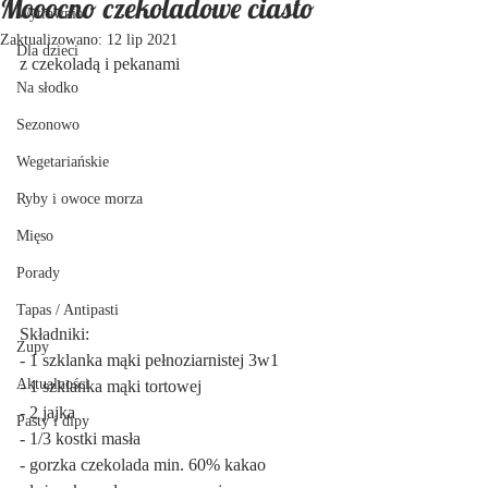
Mooocno czekoladowe ciasto
Wytrawnie
Zaktualizowano:
12 lip 2021
Dla dzieci
z czekoladą i pekanami
Na słodko
Sezonowo
Wegetariańskie
Ryby i owoce morza
Mięso
Porady
Tapas / Antipasti
Składniki:
Zupy
- 1 szklanka mąki pełnoziarnistej 3w1
Aktualności
- 1 szklanka mąki tortowej
- 2 jajka
Pasty i dipy
- 1/3 kostki masła
- gorzka czekolada min. 60% kakao