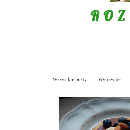
ROZ
Wszystkie posty
Wytrawnie
Mięso
Porady
Tapas /