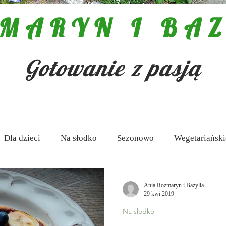
MARYN I BAZ
Gotowanie z pasją
Dla dzieci
Na słodko
Sezonowo
Wegetariański
 Antipasti
Zupy
Aktualności
Pasty i dipy
Ania Rozmaryn i Bazylia
29 kwi 2019
Na słodko