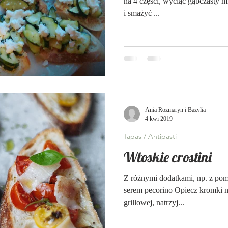
na 4 części, wyciąć gąbczasty m
i smażyć ...
Ania Rozmaryn i Bazylia
4 kwi 2019
Tapas / Antipasti
Włoskie crostini
Z różnymi dodatkami, np. z pom
serem pecorino Opiecz kromki np
grillowej, natrzyj...