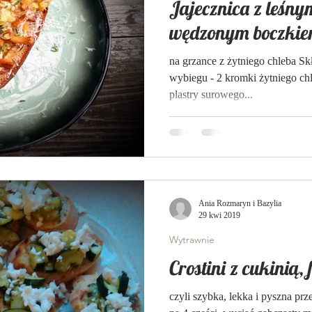
Jajecznica z leśn
wędzonym boczkie
na grzance z żytniego chleba Skł
wybiegu - 2 kromki żytniego chl
plastry surowego...
Ania Rozmaryn i Bazylia
29 kwi 2019
Wytrawnie
Crostini z cukinią, 
czyli szybka, lekka i pyszna pr