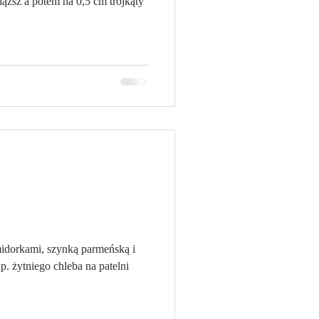
iąższ a potem na 0,5 cm trójkąty
idorkami, szynką parmeńską i
. żytniego chleba na patelni