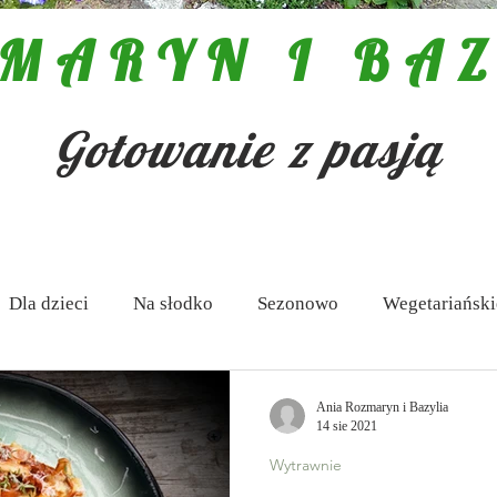
MARYN I BAZ
Gotowanie z pasją
Dla dzieci
Na słodko
Sezonowo
Wegetariański
 Antipasti
Zupy
Aktualności
Pasty i dipy
Ania Rozmaryn i Bazylia
14 sie 2021
Wytrawnie