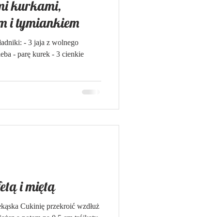
ymi kurkami,
m i tymiankiem
adniki: - 3 jaja z wolnego
eba - parę kurek - 3 cienkie
fetą i miętą
zekąska Cukinię przekroić wzdłuż