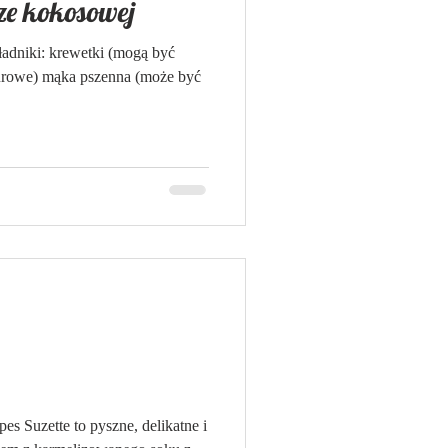
ze kokosowej
adniki: krewetki (mogą być
urowe) mąka pszenna (może być
katne i