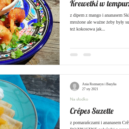
Krewetki w tempur
z dipem z mango i ananasem Skł
mrożone ale ważne żeby były s
też kokosowa jak...
Ania Rozmaryn i Bazylia
27 sty 2021
Na słodko
Crêpes Suzette
z pomarańczami i ananasem Crêpes Suzette to pyszne, deli