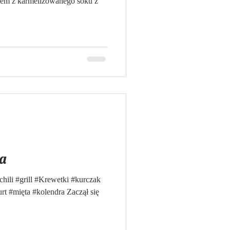
o soku z
la
chili #grill #Krewetki #kurczak
t #mięta #kolendra Zaczął się