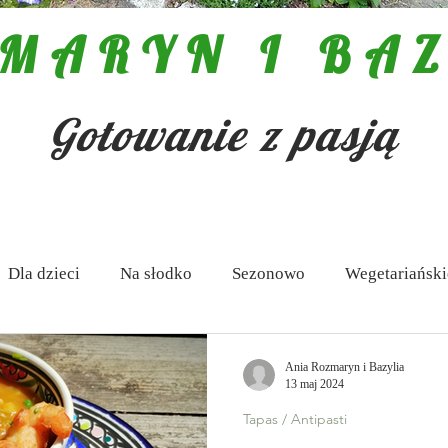
MARYN I BAZ
Gotowanie z pasją
Dla dzieci
Na słodko
Sezonowo
Wegetariański
 Antipasti
Zupy
Aktualności
Pasty i dipy
Ania Rozmaryn i Bazylia
13 maj 2024
Tapas / Antipasti