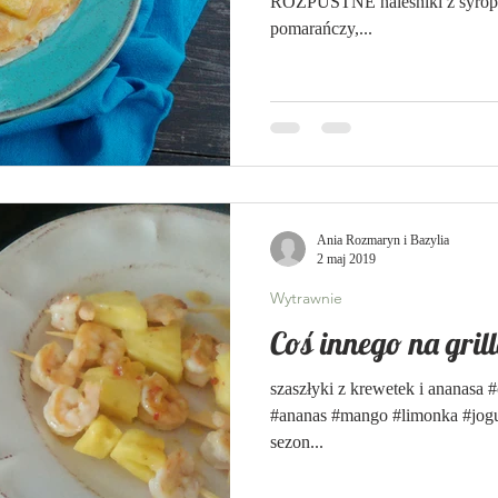
ROZPUSTNE naleśniki z syropem z karmelizowaneg
pomarańczy,...
Ania Rozmaryn i Bazylia
2 maj 2019
Wytrawnie
Coś innego na gril
szaszłyki z krewetek i ananasa #
#ananas #mango #limonka #jogur
sezon...