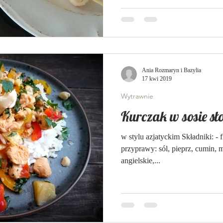
Ania Rozmaryn i Bazylia
17 kwi 2019
Wytrawnie
Kurczak w sosie s
w stylu azjatyckim Składniki: - f
przyprawy: sól, pieprz, cumin, m
angielskie,...