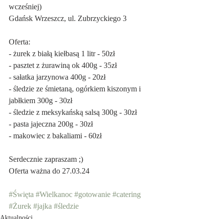
wcześniej)
Gdańsk Wrzeszcz, ul. Zubrzyckiego 3
Oferta:
- żurek z białą kiełbasą 1 litr - 50zł
- pasztet z żurawiną ok 400g - 35zł
- sałatka jarzynowa 400g - 20zł
- śledzie ze śmietaną, ogórkiem kiszonym i 
jabłkiem 300g - 30zł
- śledzie z meksykańską salsą 300g - 30zł
- pasta jajeczna 200g - 30zł
- makowiec z bakaliami - 60zł
Serdecznie zapraszam ;)
Oferta ważna do 27.03.24
#Święta
#Wielkanoc
#gotowanie
#catering
#Żurek
#jajka
#śledzie
Aktualności