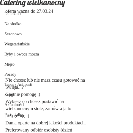
Catering wielkanocny
Wytrawnie
oferta ważna do 27.03.24
Dla dzieci
Na słodko
Sezonowo
Wegetariańskie
Ryby i owoce morza
Mięso
Porady
Nie chcesz lub nie masz czasu gotować na 
Tapas / Antipasti
Święta...?
Chętnie pomogę :)
Zupy
Wybierz co chcesz postawić na 
Aktualności
wielkanocnym stole, zamów a ja to 
Pasty i dipy
przygotuję :)
Dania oparte na dobrej jakości produktach.
Preferowany odbiór osobisty (dzień 