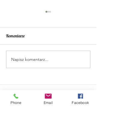
Komentarze
27.04.24 WŁOCHY
13.04.24 Bliski W
Napisz komentarz...
Phone
Email
Facebook