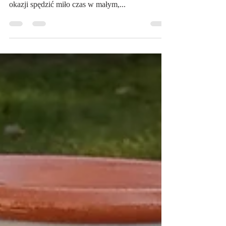
przygodę kulinarną, nauczyć się gotować a przy
okazji spędzić miło czas w małym,...