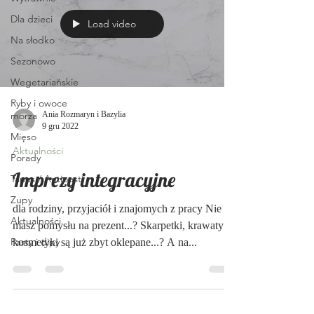
Dla dzieci
Load video
Na słodko
Sezonowo
Wegetariańskie
Ryby i owoce
morza
Ania Rozmaryn i Bazylia
9 gru 2022
Mięso
Aktualności
Porady
Imprezy integracyjne
Tapas / Antipasti
Zupy
dla rodziny, przyjaciół i znajomych z pracy Nie
Aktualności
masz pomysłu na prezent...? Skarpetki, krawaty i
Pasty i dipy
kosmetyki są już zbyt oklepane...? A na...