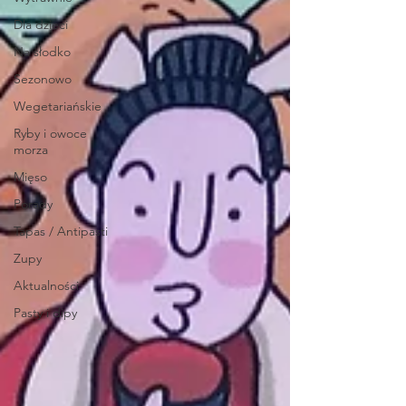
Dla dzieci
Na słodko
Sezonowo
Wegetariańskie
Ryby i owoce
morza
Mięso
Porady
Tapas / Antipasti
Zupy
Aktualności
Pasty i dipy