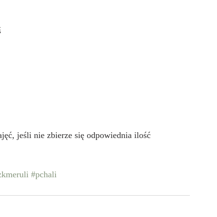
ś
ęć, jeśli nie zbierze się odpowiednia ilość 
zkmeruli
#pchali