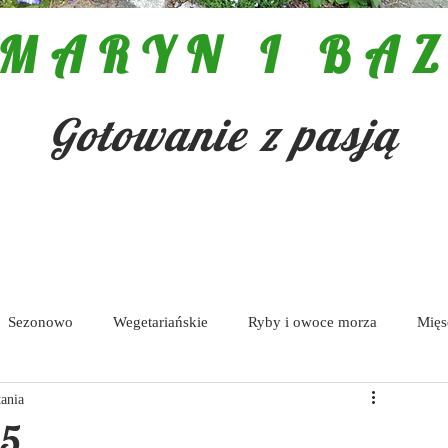
MARYN I BAZ
Gotowanie z pasją
Sezonowo
Wegetariańskie
Ryby i owoce morza
Mięs
tania
Pasty i dipy
15