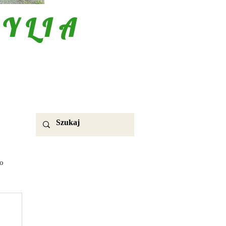
YLIA
o