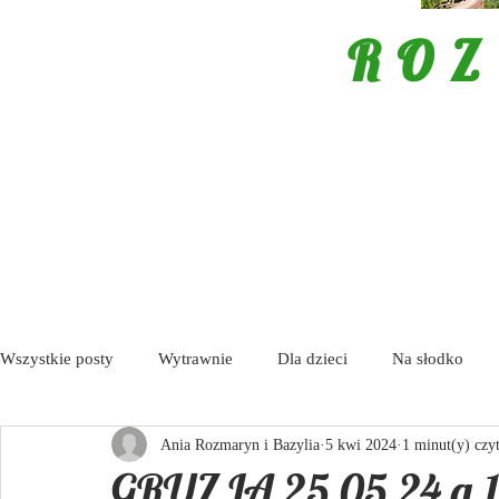
ROZ
Wszystkie posty
Wytrawnie
Dla dzieci
Na słodko
Ania Rozmaryn i Bazylia
5 kwi 2024
1 minut(y) czy
Porady
Tapas / Antipasti
Zupy
Aktualności
GRUZJA 25.05.24 g.