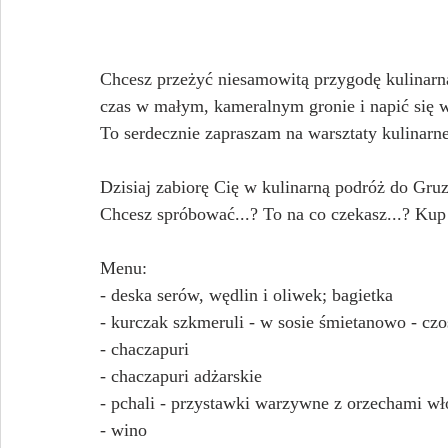
Chcesz przeżyć niesamowitą przygodę kulinarną
czas w małym, kameralnym gronie i napić się w
To serdecznie zapraszam na warsztaty kulinarne
Dzisiaj zabiorę Cię w kulinarną podróż do Gruz
Chcesz spróbować...? To na co czekasz...? Kup 
Menu:
- deska serów, wędlin i oliwek; bagietka
- kurczak szkmeruli - w sosie śmietanowo - c
- chaczapuri
- chaczapuri adżarskie
- pchali - przystawki warzywne z orzechami wł
- wino