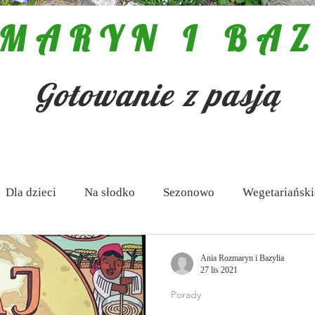
MARYN I BAZ
Gotowanie z pasją
Dla dzieci
Na słodko
Sezonowo
Wegetariański
 Antipasti
Zupy
Aktualności
Pasty i dipy
Ania Rozmaryn i Bazylia
27 lis 2021
Porady