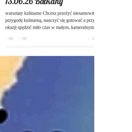
Aktualności
13.06.26 Bałkany
warsztaty kulinarne Chcesz przeżyć niesamowitą
przygodę kulinarną, nauczyć się gotować a przy
okazji spędzić miło czas w małym, kameralnym
gronie i napić się wina...? To serdecznie
zapraszam na warsztaty kulinarne :) Dzisiaj
zabiorę Was na Bałkany, czyli królestwa
kolorowych warzyw (szczególnie pomidorów,
papryki i bakłażanów) oraz mięsa i pysznych
serów a także wyrobów mlecznych m.in. jogurtu
W programie: - Bułgarski kociołek z wieprzowiną
i warzywami (pieczony i podawany w