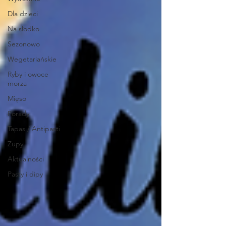
Dla dzieci
Na słodko
Sezonowo
Wegetariańskie
Ryby i owoce
morza
Mięso
Porady
Tapas / Antipasti
Zupy
Aktualności
Pasty i dipy