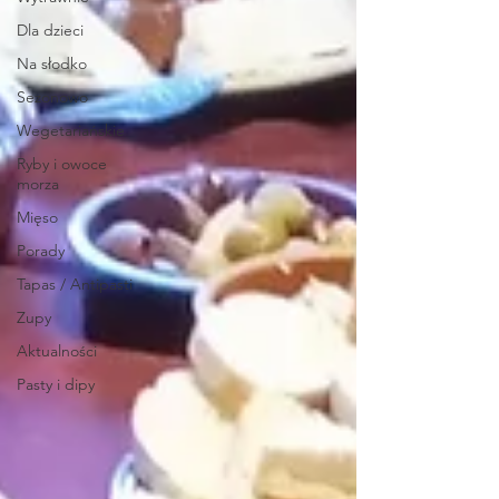
Dla dzieci
Na słodko
Sezonowo
Wegetariańskie
Ryby i owoce
morza
Mięso
Porady
Tapas / Antipasti
Zupy
Aktualności
Pasty i dipy