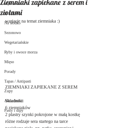
Ziemniaki zapiekane z serem i
Wytrawnie
ziołami
Dla dzieci
wariacje na temat ziemniaka :)
Na słodko
Sezonowo
Wegetariańskie
Ryby i owoce morza
Mięso
Porady
Tapas / Antipasti
ZIEMNIAKI ZAPIEKANE Z SEREM
Zupy
Składniki:
Aktualności
6 ziemniaków
Pasty i dipy
2 plastry szynki pokrojone w małą kostkę
różne rodzaje sera startego na tarce