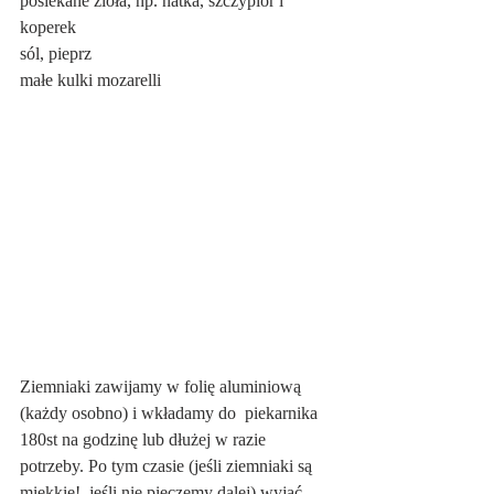
posiekane zioła, np. natka, szczypior i 
koperek
sól, pieprz
małe kulki mozarelli
Ziemniaki zawijamy w folię aluminiową 
(każdy osobno) i wkładamy do  piekarnika 
180st na godzinę lub dłużej w razie 
potrzeby. Po tym czasie (jeśli ziemniaki są 
miękkie!  jeśli nie pieczemy dalej) wyjąć 