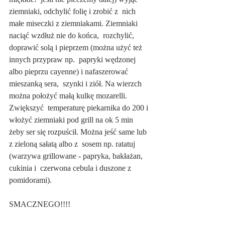
ziemniaki, odchylić folię i zrobić z  nich 
małe miseczki z ziemniakami. Ziemniaki 
naciąć wzdłuż nie do końca,  rozchylić, 
doprawić solą i pieprzem (można użyć też 
innych przypraw np.  papryki wędzonej 
albo pieprzu cayenne) i nafaszerować 
mieszanką sera,  szynki i ziół. Na wierzch 
można położyć małą kulkę mozarelli.  
Zwiększyć  temperaturę piekarnika do 200 i 
włożyć ziemniaki pod grill na ok 5 min  
żeby ser się rozpuścił. Można jeść same lub 
z zieloną sałatą albo z  sosem np. ratatuj 
(warzywa grillowane - papryka, bakłażan, 
cukinia i  czerwona cebula i duszone z 
pomidorami).
SMACZNEGO!!!!