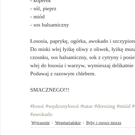
- koperek
- sól, pieprz
- miód
- sos balsamiczny
Łososia, paprykę, ogórka, awokado i szczypior
Do miski wlej łyżkę oliwy z oliwek, łyżkę musz
czosnku, sos balsamiczny, sok z cytryny i pos
wlej do łososia i warzyw, wymieszaj delikatnie 
Podawaj z razowym chlebem.
SMACZNEGO!!!
#łosoś
#wędzonyłosoś
#tatar
#dressing
#miód
#
#awokado
Wytrawnie
Wegetariańskie
Ryby i owoce morza