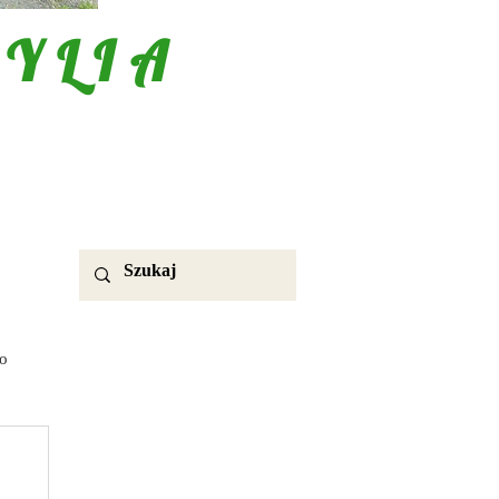
YLIA
o