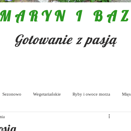
MARYN I BAZ
Gotowanie z pasją
Sezonowo
Wegetariańskie
Ryby i owoce morza
Mięs
nia
Pasty i dipy
osia