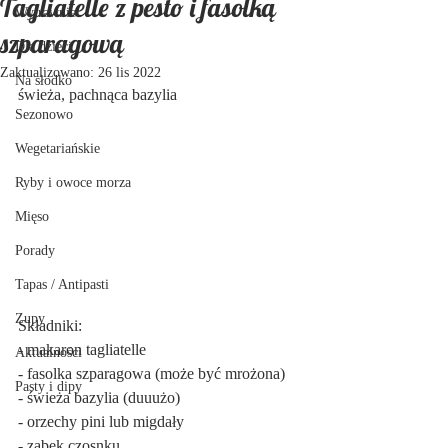
Tagliatelle z pesto i fasolką
Wytrawnie
szparagową
Dla dzieci
Zaktualizowano:
26 lis 2022
Na słodko
świeża, pachnąca bazylia
Sezonowo
Wegetariańskie
Ryby i owoce morza
Mięso
Porady
Tapas / Antipasti
Zupy
Składniki:
- makaron tagliatelle
Aktualności
- fasolka szparagowa (może być mrożona)
Pasty i dipy
- świeża bazylia (duuużo)
- orzechy pini lub migdały
- ząbek czosnku