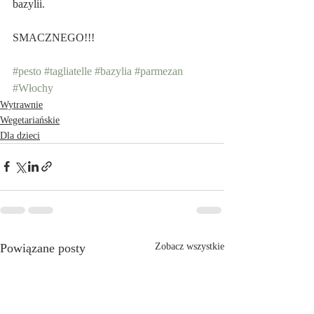
bazylii.
SMACZNEGO!!!
#pesto
#tagliatelle
#bazylia
#parmezan
#Włochy
Wytrawnie
Wegetariańskie
Dla dzieci
Powiązane posty
Zobacz wszystkie