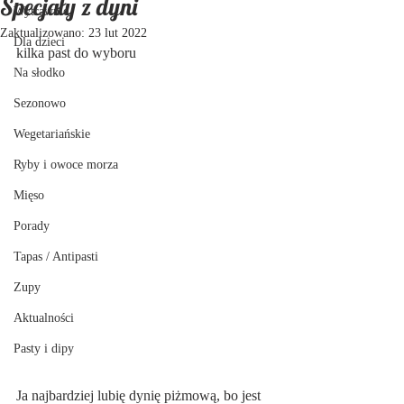
Specjały z dyni
Wytrawnie
Zaktualizowano:
23 lut 2022
Dla dzieci
kilka past do wyboru
Na słodko
Sezonowo
Wegetariańskie
Ryby i owoce morza
Mięso
Porady
Tapas / Antipasti
Zupy
Aktualności
Pasty i dipy
Ja najbardziej lubię dynię piżmową, bo jest 