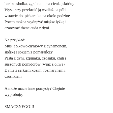
bardzo słodka, zgrabna i  ma cienką skórkę. 
Wystarczy przekroić ją wzdłuż na pół i 
wstawić do  piekarnika na około godzinę.
Potem można wydrążyć miąższ łyżką i 
czarować ròżne cuda z dyni.
Na przykład:
Mus jabłkowo-dyniowy z cynamonem, 
skórką i sokiem z pomarańczy.
Pasta z dyni, szpinaku, czosnku, chili i 
suszonych pomidorów (wraz z oliwą)
Dynia z serkiem kozim, rozmarynem i 
czosnkiem.
A może macie inne pomysły? Chętnie 
wypróbuję.
SMACZNEGO!!!