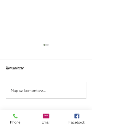
Komentarze
Pikantny chutney z dyni
Napisz komentarz...
Krem z dyni z twis
gorgonzoli
Phone
Email
Facebook