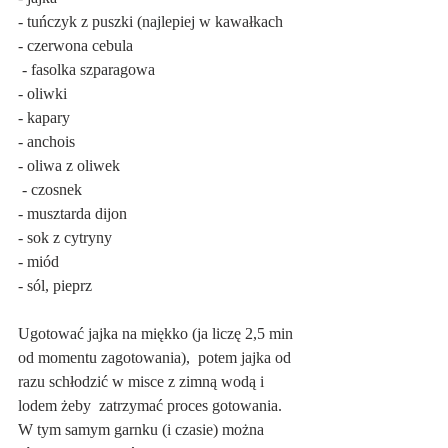
- tuńczyk z puszki (najlepiej w kawałkach
- czerwona cebula
 - fasolka szparagowa
- oliwki
- kapary
- anchois
- oliwa z oliwek
 - czosnek
- musztarda dijon
- sok z cytryny
- miód
- sól, pieprz
Ugotować jajka na miękko (ja liczę 2,5 min 
od momentu zagotowania),  potem jajka od 
razu schłodzić w misce z zimną wodą i 
lodem żeby  zatrzymać proces gotowania. 
W tym samym garnku (i czasie) można 