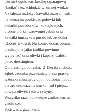
również ugotować fasolkę szparagową 
(krótko) i też schłodzić w zimnej wodzie.
Na talerzu rozłożyć kawałki różnych  sałat, 
na wierzchu poukładać połówki lub 
ćwiartki pomidorków  koktajlowych, 
drobne piórka  czerwonej cebuli oraz 
kawałki tuńczyka z puszki lub ze słoika 
(dobrej  jakości). Na koniec dodać obrane i 
przekrojone jajko (żółtko powinno 
wypłynąć) oraz oliwki i kapary. Całość 
polać dressingiem. 
Do dressingu potrzeba:  2  fileciki anchois, 
ząbek czosnku przeciśnięty przez praskę, 
łyżeczka musztardy dijon, odrobina miodu 
dla zrównoważenia smaku,  sól i pieprz,  
oliwę z oliwek i sok z cytryny.
Wszystko razem dokładnie zmiksować na 
gładki sos.
Podawać z grzankami.