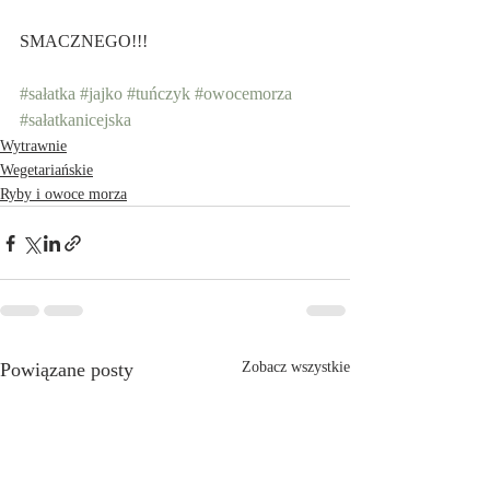
SMACZNEGO!!! 
#sałatka
#jajko
#tuńczyk
#owocemorza
#sałatkanicejska
Wytrawnie
Wegetariańskie
Ryby i owoce morza
Powiązane posty
Zobacz wszystkie