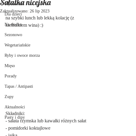
Sałatka nicejska
Wytrawnie
Zaktualizowano:
26 lip 2023
Dla dzieci
na szybki lunch lub lekką kolację (z 
Na słodko
kieliszkiem wina) :)
Sezonowo
Wegetariańskie
Ryby i owoce morza
Mięso
Porady
Tapas / Antipasti
Zupy
Aktualności
Składniki:
Pasty i dipy
- sałata rzymska lub kawałki różnych sałat
- pomidorki koktajlowe
- jajka