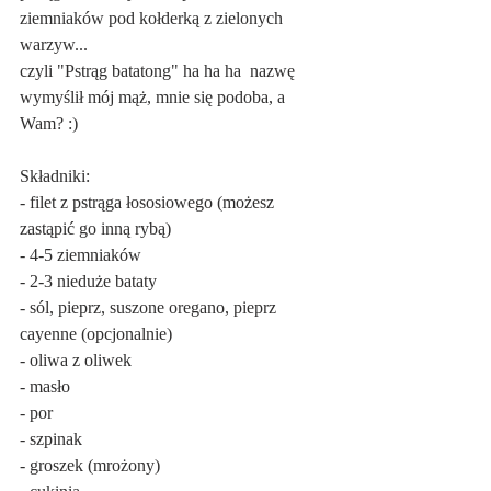
ziemniaków pod kołderką z zielonych 
warzyw...  
czyli "Pstrąg batatong" ha ha ha  nazwę 
wymyślił mój mąż, mnie się podoba, a 
Wam? :)
Składniki:
- filet z pstrąga łososiowego (możesz 
zastąpić go inną rybą)
- 4-5 ziemniaków
- 2-3 nieduże bataty
- sól, pieprz, suszone oregano, pieprz 
cayenne (opcjonalnie)
- oliwa z oliwek
- masło
- por
- szpinak
- groszek (mrożony)