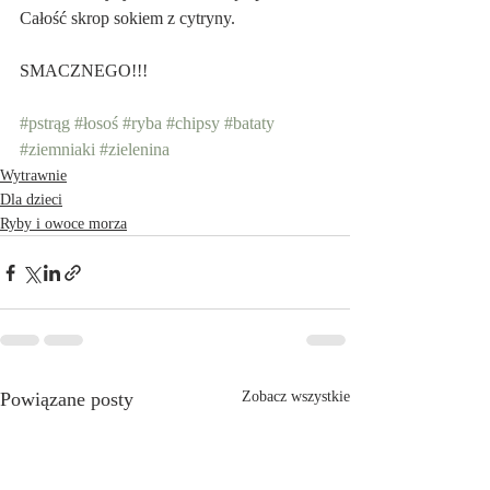
Całość skrop sokiem z cytryny.
SMACZNEGO!!!
#pstrąg
#łosoś
#ryba
#chipsy
#bataty
#ziemniaki
#zielenina
Wytrawnie
Dla dzieci
Ryby i owoce morza
Powiązane posty
Zobacz wszystkie