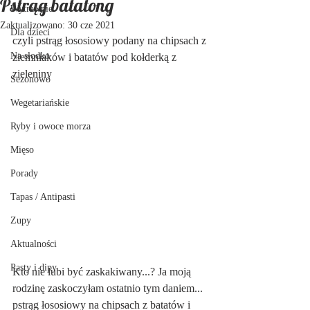
Pstrąg batatong
Wytrawnie
Zaktualizowano:
30 cze 2021
Dla dzieci
czyli pstrąg łososiowy podany na chipsach z 
Na słodko
ziemniaków i batatów pod kołderką z 
zieleniny
Sezonowo
Wegetariańskie
Ryby i owoce morza
Mięso
Porady
Tapas / Antipasti
Zupy
Aktualności
Pasty i dipy
Kto nie lubi być zaskakiwany...? Ja moją 
rodzinę zaskoczyłam ostatnio tym daniem... 
pstrąg łososiowy na chipsach z batatów i 