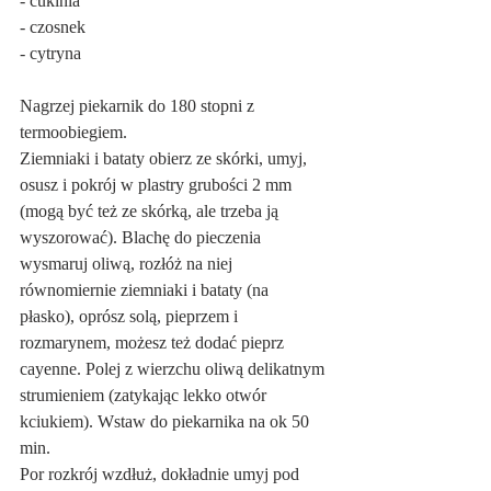
- cukinia
- czosnek
- cytryna
Nagrzej piekarnik do 180 stopni z 
termoobiegiem.
Ziemniaki i bataty obierz ze skórki, umyj, 
osusz i pokrój w plastry grubości 2 mm 
(mogą być też ze skórką, ale trzeba ją 
wyszorować). Blachę do pieczenia 
wysmaruj oliwą, rozłóż na niej 
równomiernie ziemniaki i bataty (na 
płasko), oprósz solą, pieprzem i 
rozmarynem, możesz też dodać pieprz 
cayenne. Polej z wierzchu oliwą delikatnym 
strumieniem (zatykając lekko otwór 
kciukiem). Wstaw do piekarnika na ok 50 
min.
Por rozkrój wzdłuż, dokładnie umyj pod 