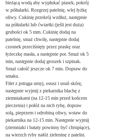
bieżącą wodą aby wypłukać piasek, pokrój 
w półtalarki. Rozgrzej patelnię, wlej łyżkę 
oliwy. Cukinię przekrój wzdłuż, następnie 
na półtalarki lub ćwiartki (jeśli jest duża) 
grubości ok 5 mm. Cukinię dodaj na 
patelnię, smaż chwilę, następnie dodaj 
czosnek przeciśnięty przez praskę oraz 
łyżeczkę masła, a następnie por. Smaż ok 5 
min, następnie dodaj groszek i szpinak. 
Smaż całość jeszcze ok 7 min. Dopraw do 
smaku.
Filet z pstrąga umyj, osusz i usuń skórę, 
następnie wyjmij z piekarnika blachę z 
ziemniakami (na 12-15 min przed końcem 
pieczenia) i połóż na nich rybę, dopraw 
solą, pieprzem i odrobiną oliwy, wstaw do 
piekarnika na 12-15 min. Następnie wyjmij 
(ziemniaki i bataty powinny być chrupiące), 
na wierzch ryby nałóż zieleninę z patelni. 