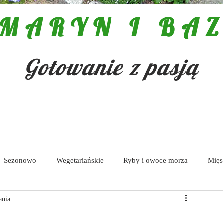
MARYN I BAZ
Gotowanie z pasją
Sezonowo
Wegetariańskie
Ryby i owoce morza
Mięs
ania
Pasty i dipy