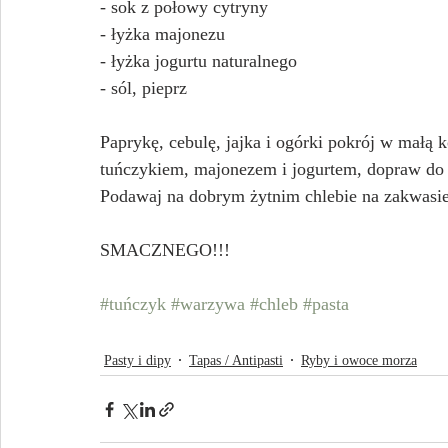
- sok z połowy cytryny
- łyżka majonezu
- łyżka jogurtu naturalnego
- sól, pieprz
Paprykę, cebulę, jajka i ogórki pokrój w małą 
tuńczykiem, majonezem i jogurtem, dopraw do 
Podawaj na dobrym żytnim chlebie na zakwasie
SMACZNEGO!!!
#tuńczyk
#warzywa
#chleb
#pasta
Pasty i dipy
Tapas / Antipasti
Ryby i owoce morza