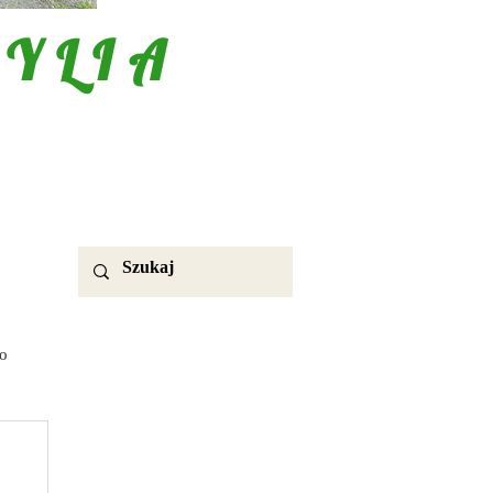
YLIA
o