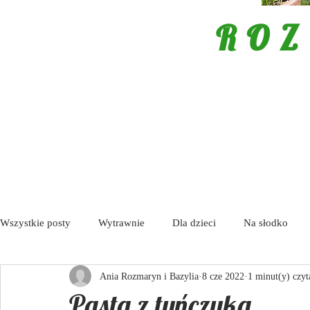
ROZ
Wszystkie posty
Wytrawnie
Dla dzieci
Na słodko
Ania Rozmaryn i Bazylia
8 cze 2022
1 minut(y) czyt
Porady
Tapas / Antipasti
Zupy
Aktualności
Pasta z tuńczyka