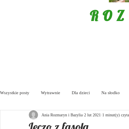
ROZ
Wszystkie posty
Wytrawnie
Dla dzieci
Na słodko
Ania Rozmaryn i Bazylia
2 lut 2021
1 minut(y) czyt
Porady
Tapas / Antipasti
Zupy
Aktualności
Leczo z fasolą