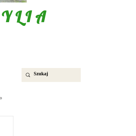
YLIA
o