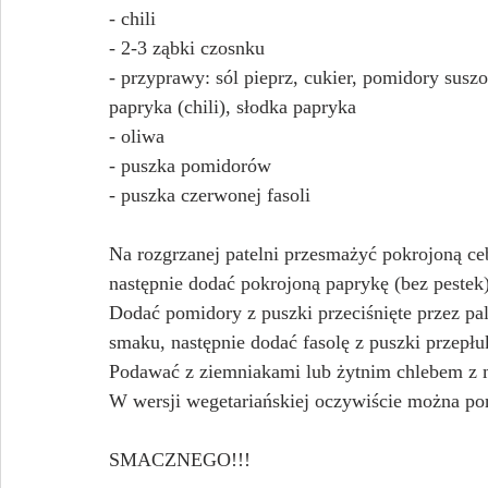
- chili
- 2-3 ząbki czosnku
- przyprawy: sól pieprz, cukier, pomidory sus
papryka (chili), słodka papryka
- oliwa
- puszka pomidorów
- puszka czerwonej fasoli
Na rozgrzanej patelni przesmażyć pokrojoną ceb
następnie dodać pokrojoną paprykę (bez pestek)
Dodać pomidory z puszki przeciśnięte przez pa
smaku, następnie dodać fasolę z puszki przepłuk
Podawać z ziemniakami lub żytnim chlebem z 
W wersji wegetariańskiej oczywiście można po
SMACZNEGO!!!