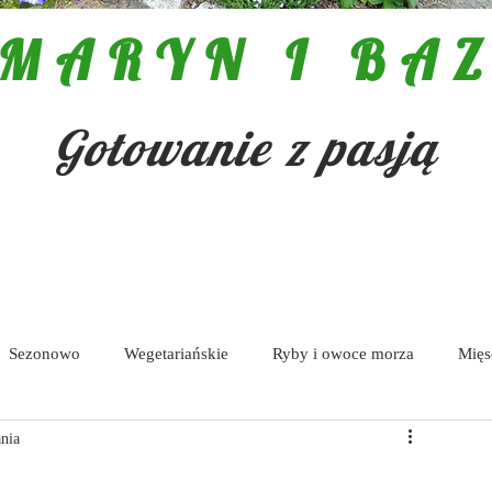
MARYN I BAZ
Gotowanie z pasją
Sezonowo
Wegetariańskie
Ryby i owoce morza
Mięs
ania
Pasty i dipy