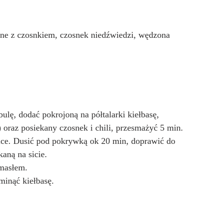
zone z czosnkiem, czosnek niedźwiedzi, wędzona 
ulę, dodać pokrojoną na półtalarki kiełbasę, 
 oraz posiekany czosnek i chili, przesmażyć 5 min. 
lce. Dusić pod pokrywką ok 20 min, doprawić do 
aną na sicie.
masłem.
minąć kiełbasę.