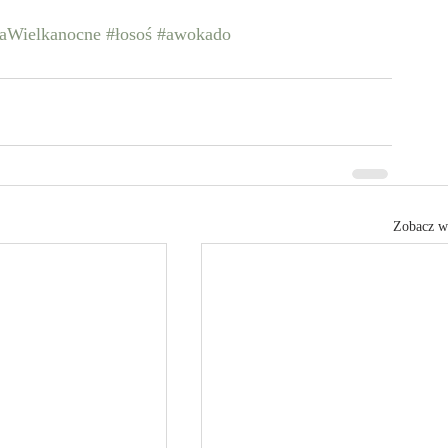
aWielkanocne
#łosoś
#awokado
Zobacz w