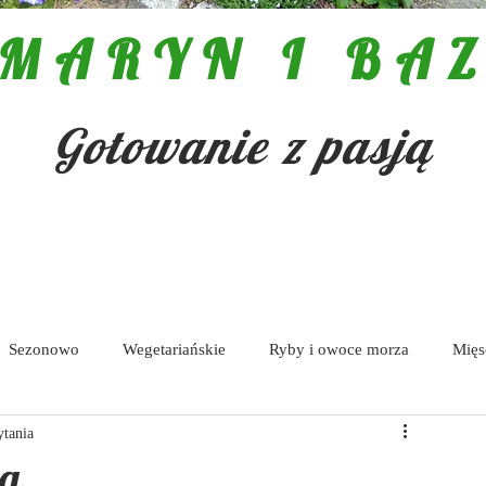
MARYN I BAZ
Gotowanie z pasją
Sezonowo
Wegetariańskie
Ryby i owoce morza
Mięs
ytania
Pasty i dipy
tą