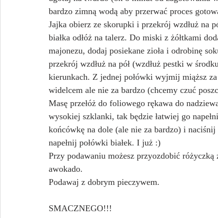
bardzo zimną wodą aby przerwać proces gotowa
Jajka obierz ze skorupki i przekrój wzdłuż na 
białka odłóż na talerz. Do miski z żółtkami do
majonezu, dodaj posiekane zioła i odrobinę sok
przekrój wzdłuż na pół (wzdłuż pestki w środk
kierunkach. Z jednej połówki wyjmij miąższ za 
widelcem ale nie za bardzo (chcemy czuć poszcz
Masę przełóż do foliowego rękawa do nadziewa
wysokiej szklanki, tak będzie łatwiej go napeł
końcówkę na dole (ale nie za bardzo) i naciśni
napełnij połówki białek. I już :)
Przy podawaniu możesz przyozdobić różyczką zr
awokado.
Podawaj z dobrym pieczywem.
SMACZNEGO!!!