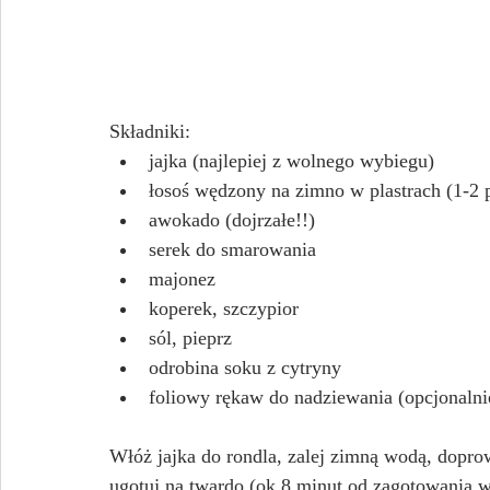
Składniki:
jajka (najlepiej z wolnego wybiegu)
łosoś wędzony na zimno w plastrach (1-2 p
awokado (dojrzałe!!)
serek do smarowania
majonez
koperek, szczypior
sól, pieprz
odrobina soku z cytryny
foliowy rękaw do nadziewania (opcjonalni
Włóż jajka do rondla, zalej zimną wodą, doprow
ugotuj na twardo (ok 8 minut od zagotowania w