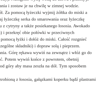
nia i zostaw je na chwilę w zimnej wodzie. 
pół. Za pomocą łyżeczki wyjmij żółtka do miski a 
daj łyżeczkę serka do smarowania oraz łyżeczkę 
u z cytryny a także posiekanego łososia. Awokado 
u) i przekręć obie połówki w przeciwnych 
pomocą łyżki i dołóż do miski. Całość rozgnieć 
ególne składniki) i dopraw solą i pieprzem.
nia. Górę rękawa wywiń na zewnątrz i włóż go do 
nić. Potem wywiń końce z powrotem, obetnij 
j od góry aby masa zeszła na dół. Tym sposobem 
obioną z łososia, gałązkami koperku bądź plastrami 