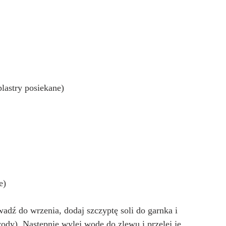
lastry posiekane)
e)
adź do wrzenia, dodaj szczyptę soli do garnka i 
ody). Następnie wylej wodę do zlewu i przelej je 