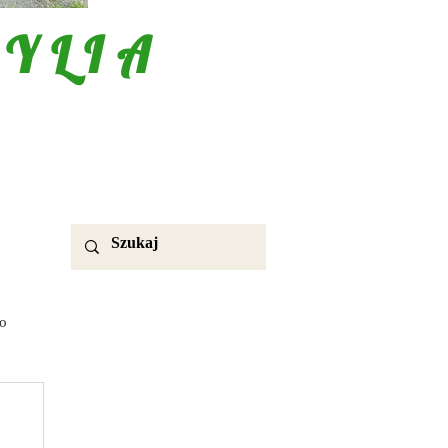
YLIA
o