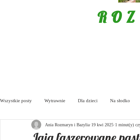
ROZ
Wszystkie posty
Wytrawnie
Dla dzieci
Na słodko
Ania Rozmaryn i Bazylia
19 kwi 2025
1 minut(y) cz
Porady
Tapas / Antipasti
Zupy
Aktualności
Jaja faszerowane pas