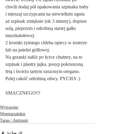
chwili dodaj pół opakowania szpinaku baby 
i mieszaj szczypcami na niewielkim ogniu 
aż szpinak zmięknie (ok 3 minuty), dopraw 
solą, pieprzem i odrobiną startej gałki 
muszkatołowej.
2 kromki żytniego chleba opiecz w tosterze 
lub na patelni grillowej.
Na grzanki nałóż po łyżce chutney, na to 
szpinak i plastry jajka, posyp pokruszoną 
fetą i świeżo tartym suszonym oregano. 
Polej całość odrobiną oliwy. PYCHA :)
SMACZNEGO!!!
Wytrawnie
Wegetariańskie
Tapas / Antipasti