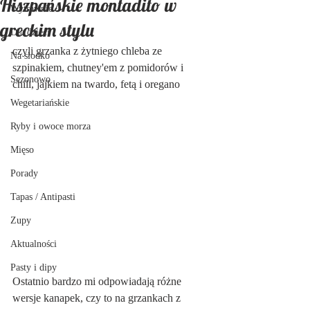
Hiszpańskie montadito w
Wytrawnie
greckim stylu
Dla dzieci
czyli grzanka z żytniego chleba ze 
Na słodko
szpinakiem, chutney'em z pomidorów i 
Sezonowo
chili, jajkiem na twardo, fetą i oregano
Wegetariańskie
Ryby i owoce morza
Mięso
Porady
Tapas / Antipasti
Zupy
Aktualności
Pasty i dipy
Ostatnio bardzo mi odpowiadają różne 
wersje kanapek, czy to na grzankach z 