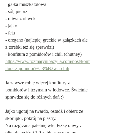
- gałka muszkatołowa
- sól, pieprz
- oliwa z oliwek
- jajko
- feta
- oregano (najlepiej greckie w gałązkach ale 
z torebki też się sprawdzi) 
- konfitura z pomidorów i chili (chutney) 
https://www.rozmarynibazylia.com/post/konf
itura-z-pomidor%C3%B3w-i-chili
Ja zawsze robię więcej konfitury z 
pomidorów i trzymam w lodówce. Świetnie 
sprawdza się do różnych dań :)
Jajko ugotuj na twardo, ostudź i obierz ze 
skorupki, pokrój na plastry.
Na rozgrzaną patelnię wlej łyżkę oliwy z 
oliwek, wciśnij 1-2 ząbki czosnku, po 