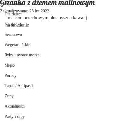
Grzanka z dżemem malinowym
Wytrawnie
Zaktualizowano:
23 lut 2022
Dla dzieci
i masłem orzechowym plus pyszna kawa :) 
Na słodko
na śniadanie
Sezonowo
Wegetariańskie
Ryby i owoce morza
Mięso
Porady
Tapas / Antipasti
Zupy
Aktualności
Pasty i dipy