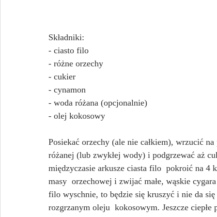
Składniki:
- ciasto filo
- różne orzechy
- cukier
- cynamon
- woda różana (opcjonalnie)
- olej kokosowy
Posiekać orzechy (ale nie całkiem), wrzucić n
różanej (lub zwykłej wody) i podgrzewać aż cuk
międzyczasie arkusze ciasta filo  pokroić na 4
masy  orzechowej i zwijać małe, wąskie cygara (
filo wyschnie, to będzie się kruszyć i nie da si
rozgrzanym oleju  kokosowym. Jeszcze ciepłe