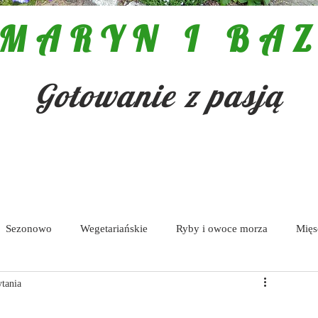
MARYN I BAZ
Gotowanie z pasją
Sezonowo
Wegetariańskie
Ryby i owoce morza
Mięs
ytania
Pasty i dipy