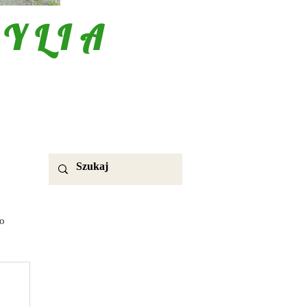
YLIA
o