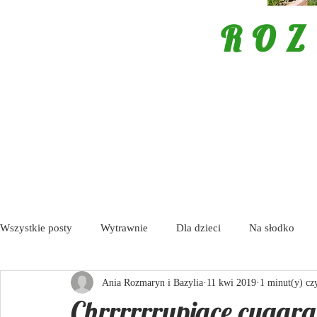
ROZ
Wszystkie posty
Wytrawnie
Dla dzieci
Na słodko
Ania Rozmaryn i Bazylia
11 kwi 2019
1 minut(y) cz
Porady
Tapas / Antipasti
Zupy
Aktualności
Chrrrrrrupiące cygara