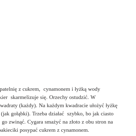
a patelnię z cukrem,  cynamonem i łyżką wody 
ier  skarmelizuje się. Orzechy ostudzić. W 
 kwadraty (każdy). Na każdym kwadracie ułożyć łyżkę 
jak gołąbki). Trzeba działać  szybko, bo jak ciasto 
ę  go zwinąć. Cygara smażyć na złoto z obu stron na 
 pakieciki posypać cukrem z cynamonem.