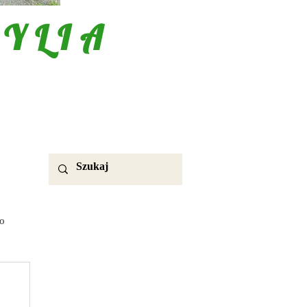
YLIA
o