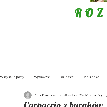
ROZ
Wszystkie posty
Wytrawnie
Dla dzieci
Na słodko
Ania Rozmaryn i Bazylia
21 cze 2021
1 minut(y) czy
Porady
Tapas / Antipasti
Zupy
Aktualności
Carpaccio z buraków