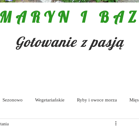
MARYN I BAZ
Gotowanie z pasją
Sezonowo
Wegetariańskie
Ryby i owoce morza
Mięs
tania
Pasty i dipy