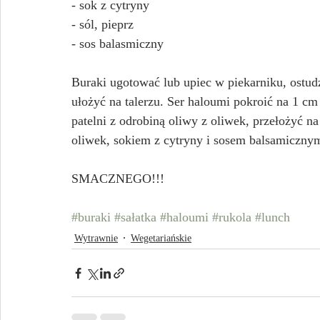
- sok z cytryny
- sól, pieprz
- sos balasmiczny
Buraki ugotować lub upiec w piekarniku, ostudzi
ułożyć na talerzu. Ser haloumi pokroić na 1 cm
patelni z odrobiną oliwy z oliwek, przełożyć na
oliwek, sokiem z cytryny i sosem balsamiczny
SMACZNEGO!!!
#buraki
#sałatka
#haloumi
#rukola
#lunch
Wytrawnie
Wegetariańskie