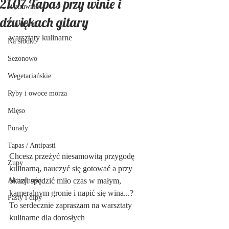
21.07 Tapas przy winie i
Wytrawnie
dźwiękach gitary
Dla dzieci
warsztaty kulinarne
Na słodko
Sezonowo
Wegetariańskie
Ryby i owoce morza
Mięso
Porady
Tapas / Antipasti
Chcesz przeżyć niesamowitą przygodę 
Zupy
kulinarną, nauczyć się gotować a przy 
okazji spędzić miło czas w małym, 
Aktualności
kameralnym gronie i napić się wina...?
Pasty i dipy
To serdecznie zapraszam na warsztaty 
kulinarne dla dorosłych