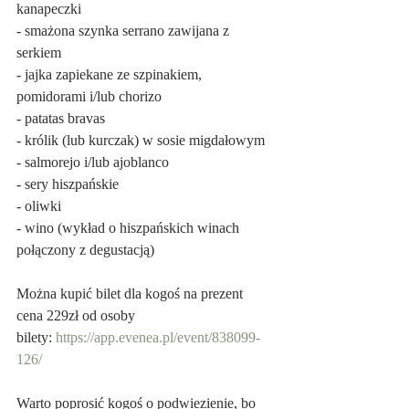
kanapeczki
- smażona szynka serrano zawijana z 
serkiem
- jajka zapiekane ze szpinakiem, 
pomidorami i/lub chorizo
- patatas bravas
- królik (lub kurczak) w sosie migdałowym
- salmorejo i/lub ajoblanco
- sery hiszpańskie
- oliwki
- wino (wykład o hiszpańskich winach 
połączony z degustacją)
Można kupić bilet dla kogoś na prezent
cena 229zł od osoby
bilety: 
https://app.evenea.pl/event/838099-
126/
Warto poprosić kogoś o podwiezienie, bo 