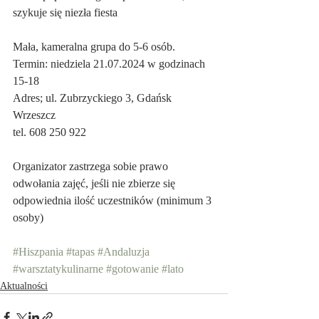
szykuje się niezła fiesta
Mała, kameralna grupa do 5-6 osób.
Termin: niedziela 21.07.2024 w godzinach 
15-18
Adres; ul. Zubrzyckiego 3, Gdańsk 
Wrzeszcz
tel. 608 250 922
Organizator zastrzega sobie prawo 
odwołania zajęć, jeśli nie zbierze się 
odpowiednia ilość uczestników (minimum 3 
osoby)
#Hiszpania
#tapas
#Andaluzja
#warsztatykulinarne
#gotowanie
#lato
Aktualności