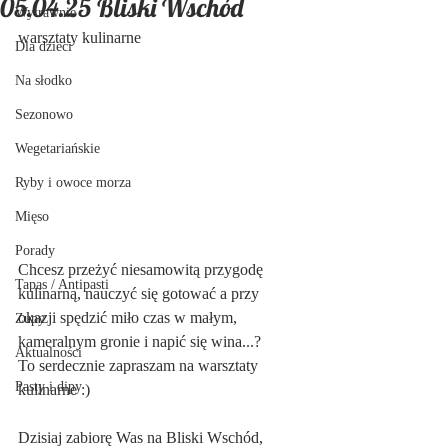
05.04.25 Bliski Wschód
Wytrawnie
warsztaty kulinarne
Dla dzieci
Na słodko
Sezonowo
Wegetariańskie
Ryby i owoce morza
Mięso
Porady
Chcesz przeżyć niesamowitą przygodę 
Tapas / Antipasti
kulinarną, nauczyć się gotować a przy 
okazji spędzić miło czas w małym, 
Zupy
kameralnym gronie i napić się wina...?
Aktualności
To serdecznie zapraszam na warsztaty 
Pasty i dipy
kulinarne :)
Dzisiaj zabiorę Was na Bliski Wschód, 