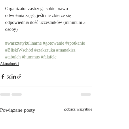
Organizator zastrzega sobie prawo 
odwołania zajęć, jeśli nie zbierze się 
odpowiednia ilość uczestników (minimum 3 
osoby)
#warsztatykulinarne
#gotowanie
#spotkanie
#BliskiWschód
#szakszuka
#manakisz
#tabuleh
#hummus
#falafele
Aktualności
Powiązane posty
Zobacz wszystkie