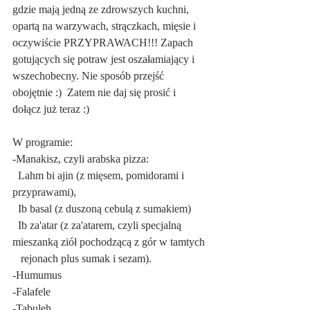
gdzie mają jedną ze zdrowszych kuchni, 
opartą na warzywach, strączkach, mięsie i 
oczywiście PRZYPRAWACH!!! Zapach 
gotujących się potraw jest oszałamiający i 
wszechobecny. Nie sposób przejść 
obojętnie :)  Zatem nie daj się prosić i 
dołącz już teraz :)
W programie:
-Manakisz, czyli arabska pizza:
  Lahm bi ajin (z mięsem, pomidorami i 
przyprawami),
  Ib basal (z duszoną cebulą z sumakiem)
  Ib za'atar (z za'atarem, czyli specjalną 
mieszanką ziół pochodzącą z gór w tamtych 
   rejonach plus sumak i sezam).
-Humumus
-Falafele
-Tabuleh