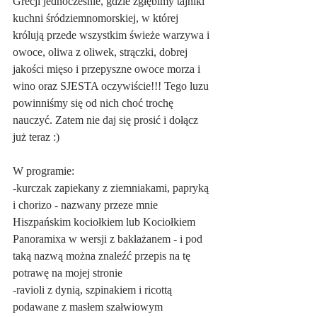
Grecji jednocześnie, gdzie zgłębimy tajniki 
kuchni śródziemnomorskiej, w której 
królują przede wszystkim świeże warzywa i 
owoce, oliwa z oliwek, strączki, dobrej 
jakości mięso i przepyszne owoce morza i 
wino oraz SJESTA oczywiście!!! Tego luzu 
powinniśmy się od nich choć trochę 
nauczyć. Zatem nie daj się prosić i dołącz 
już teraz :)
W programie:
-kurczak zapiekany z ziemniakami, papryką 
i chorizo - nazwany przeze mnie 
Hiszpańskim kociołkiem lub Kociołkiem 
Panoramixa w wersji z bakłażanem - i pod 
taką nazwą można znaleźć przepis na tę 
potrawę na mojej stronie
-ravioli z dynią, szpinakiem i ricottą 
podawane z masłem szałwiowym