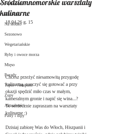
Śródziemnomorskie warsztaty
Wytrawnie
kulinarne
Dla dzieci
18.04.26 g. 15
Na słodko
Sezonowo
Wegetariańskie
Ryby i owoce morza
Mięso
Porady
Chcesz przeżyć niesamowitą przygodę 
kulinarną, nauczyć się gotować a przy 
Tapas / Antipasti
okazji spędzić miło czas w małym, 
Zupy
kameralnym gronie i napić się wina...?
To serdecznie zapraszam na warsztaty 
Aktualności
kulinarne :)
Pasty i dipy
Dzisiaj zabiorę Was do Włoch, Hiszpanii i 