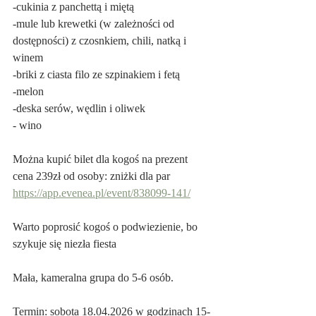
-cukinia z panchettą i miętą
-mule lub krewetki (w zależności od 
dostępności) z czosnkiem, chili, natką i 
winem
-briki z ciasta filo ze szpinakiem i fetą
-melon
-deska serów, wędlin i oliwek
- wino
Można kupić bilet dla kogoś na prezent 
cena 239zł od osoby: zniżki dla par
https://app.evenea.pl/event/838099-141/
Warto poprosić kogoś o podwiezienie, bo 
szykuje się niezła fiesta
Mała, kameralna grupa do 5-6 osób.
Termin: sobota 18.04.2026 w godzinach 15-